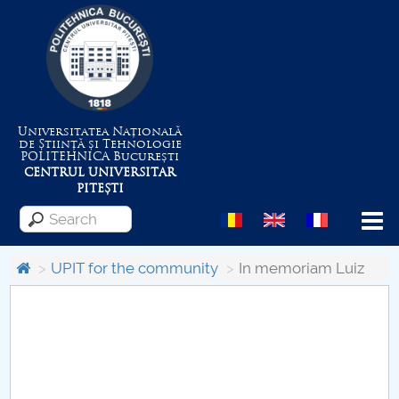
Universitatea Națională
de Știință și Tehnologie
POLITEHNICA
București
CENTRUL UNIVERSITAR
PITEȘTI
Menu
UPIT for the community
In memoriam Luiz
About the University
Centrul de Management al Proiectelor