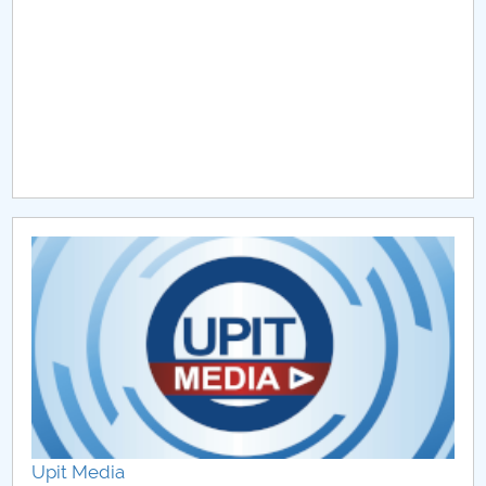
Raportul Conducerii Centrului Universitar Pitești
privind implementarea Planului Operațional 2020-
2024
Parteneri CUP
Centrul de Consiliere și Orientare în Carieră
Chestionar angajabilitate ALUMNI – UPB
CAR2026
MENIU CANTINA
O NOUĂ REALITATE: De ce panica este cel mai rău
lucru care se poate întâmpla?
Upit Media
Lectura ca spațiu al libertății