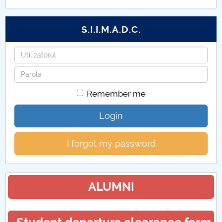
STUDIU EPIDEMIOLOGIC PRIVIND PREVALENȚA
S.I.I.M.A.D.C.
SIMPTOMATOLOGIEI CLINICE A INFECȚIEI CU
VIRUSUL SARS-COV-2 ÎN POPULAȚIA DIN
Username
ROMÂNIA
Password
Statistica si modelare
Remember me
DESPRE UN TEATRU AL IZOLĂRII
Login
Hristos este același, ieri și azi și în veci
I forgot my password
Gânduri pentru Săptămâna Mare și Sfintele Paști
din anul 2020
ALUMNI
Influența sedentarismului asupra stării de sănătate
Criza economică generată de pandemia de CODIV