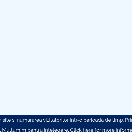
site si numararea vizitatorilor intr-o perioada de timp. Prin 
. Multumim pentru intelegere.
Click here for more inform