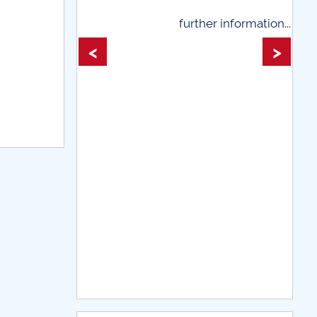
 information...
line
further information...
<
>
teştiului
DE CE AVEM NEVOIE DE BĂTRÂNI
e și simptome – o analiză semiotică
plicare socială
. tehnologice și nu numai...
CARPE DIEM
LEDOARIE PRECAUTĂ
deformat