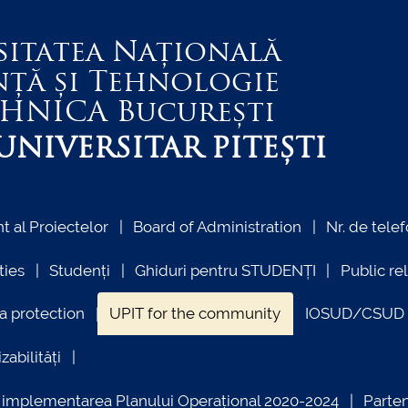
sitatea Națională
nță și Tehnologie
EHNICA
București
NIVERSITAR PITEȘTI
 al Proiectelor
Board of Administration
Nr. de telef
ties
Studenți
Ghiduri pentru STUDENȚI
Public re
a protection
UPIT for the community
IOSUD/CSUD –
zabilități
ind implementarea Planului Operațional 2020-2024
Parte