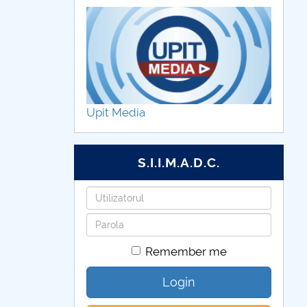
er. What’s your superpower?
Upit Media
S.I.I.M.A.D.C.
Username
Password
Remember me
Login