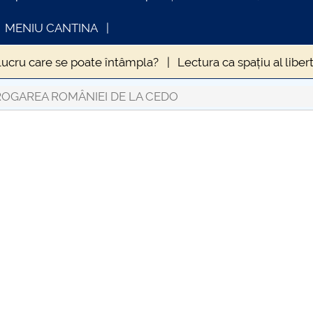
MENIU CANTINA
lucru care se poate întâmpla?
Lectura ca spațiu al libert
MPTOMATOLOGIEI CLINICE A INFECȚIEI CU VIRUSUL SA
OGAREA ROMÂNIEI DE LA CEDO
ZOLĂRII
Hristos este același, ieri și azi și în veci
OMUNICAT DE PRESA
INFORMATII ACTE S
in anul 2020
Influența sedentarismului asupra stării de 
IMSTUD 26.03.2026
9. La ce să ne aşteptăm?
ERA NECESARĂ DEROGAREA
ale
Când „a fost odată” devine „se-ntâmplă acum” și 
uma Antonină” – o pandemie devastatoare la apogeul Imp
umei din vremea lui Caragea Vodă
Nevoia de coeziune a