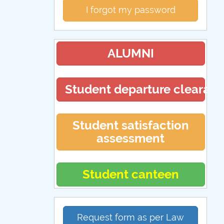
I forgot my password
ALUMNI
Student departure clearan
Student satisfaction
assessment
Student canteen
Request form as per Law