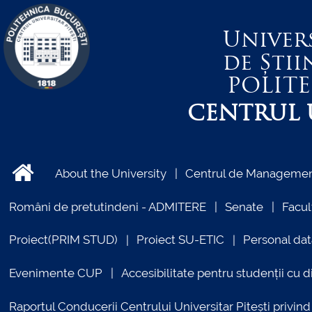
Univer
de Știi
POLIT
CENTRUL U
About the University
Centrul de Management
Români de pretutindeni - ADMITERE
Senate
Facul
Proiect(PRIM STUD)
Proiect SU-ETIC
Personal dat
Evenimente CUP
Accesibilitate pentru studenții cu di
Raportul Conducerii Centrului Universitar Pitești priv