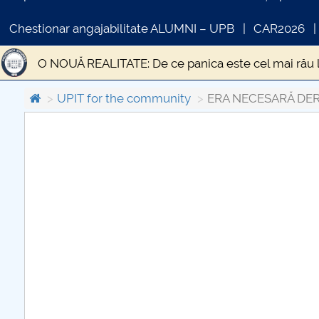
Chestionar angajabilitate ALUMNI – UPB
CAR2026
O NOUĂ REALITATE: De ce panica este cel mai rău 
STUDIU EPIDEMIOLOGIC PRIVIND PREVALENȚA SI
UPIT for the community
ERA NECESARĂ DER
Statistica si modelare
DESPRE UN TEATRU AL I
C
Gânduri pentru Săptămâna Mare și Sfintele Paști d
PR
Criza economică generată de pandemia de CODIV 1
Educația față cu provocările unei situații excepțion
Transporturile în contextul stării de urgență
„Ci
EPIDEMIA DE LA ATENA
Efectele sociale ale ci