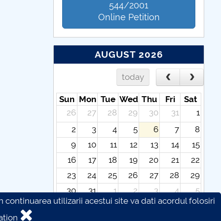
544/2001
Online Petition
AUGUST 2026
today
Sun
Mon
Tue
Wed
Thu
Fri
Sat
26
27
28
29
30
31
1
2
3
4
5
6
7
8
9
10
11
12
13
14
15
16
17
18
19
20
21
22
23
24
25
26
27
28
29
30
31
1
2
3
4
5
continuarea utilizarii acestui site va dati acordul folosiri
ation