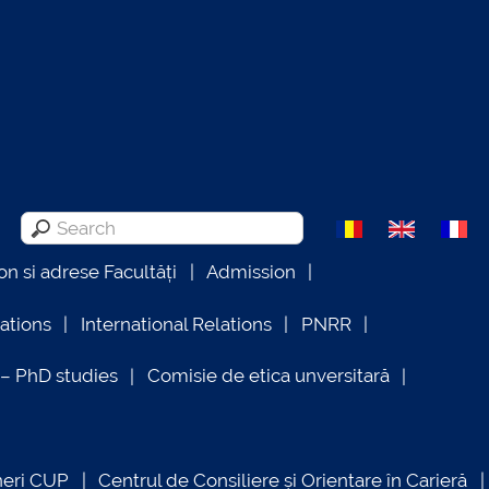
on si adrese Facultăți
Admission
lations
International Relations
PNRR
 PhD studies
Comisie de etica unversitară
neri CUP
Centrul de Consiliere și Orientare în Carieră