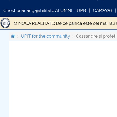
Chestionar angajabilitate ALUMNI – UPB
CAR2026
O NOUĂ REALITATE: De ce panica este cel mai rău 
STUDIU EPIDEMIOLOGIC PRIVIND PREVALENȚA SI
UPIT for the community
Cassandre și profeți
Statistica si modelare
DESPRE UN TEATRU AL I
COMUNICAT DE PRESA
Gânduri pentru Săptămâna Mare și Sfintele Paști d
PRIMSTUD 26.03.2026
Criza economică generată de pandemia de CODIV 1
Educația față cu provocările unei situații excepțion
Transporturile în contextul stării de urgență
„Ci
EPIDEMIA DE LA ATENA
Efectele sociale ale ci