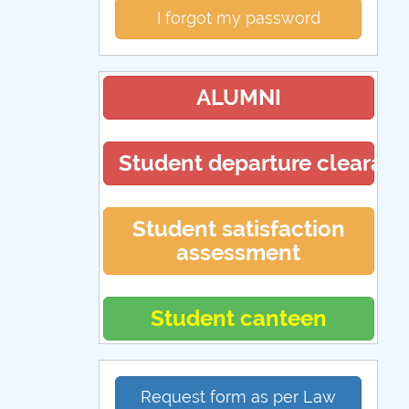
I forgot my password
ALUMNI
Student departure clearan
Student satisfaction
assessment
Student canteen
Request form as per Law