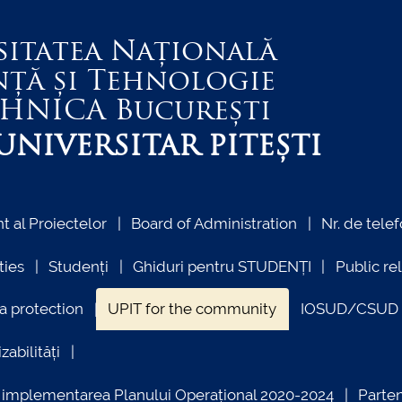
sitatea Națională
nță și Tehnologie
EHNICA
București
NIVERSITAR PITEȘTI
 al Proiectelor
Board of Administration
Nr. de telef
ties
Studenți
Ghiduri pentru STUDENȚI
Public re
a protection
UPIT for the community
IOSUD/CSUD –
zabilități
ind implementarea Planului Operațional 2020-2024
Parte