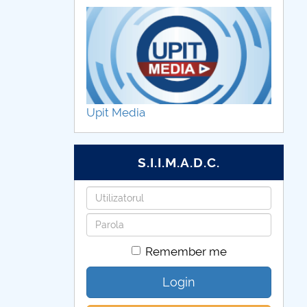
er. What’s your superpower?
Upit Media
S.I.I.M.A.D.C.
Username
Password
Remember me
Login