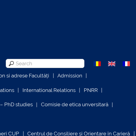
on si adrese Facultăți
Admission
lations
International Relations
PNRR
 PhD studies
Comisie de etica unversitară
neri CUP
Centrul de Consiliere și Orientare în Carieră