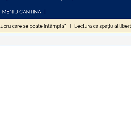
MENIU CANTINA
lucru care se poate întâmpla?
Lectura ca spațiu al libert
MPTOMATOLOGIEI CLINICE A INFECȚIEI CU VIRUSUL SA
ZOLĂRII
Hristos este același, ieri și azi și în veci
INFORMATII ACTE STUDII
CARTA
in anul 2020
Influența sedentarismului asupra stării de 
Consul
9. La ce să ne aşteptăm?
ERA NECESARĂ DEROGAREA
ale
Când „a fost odată” devine „se-ntâmplă acum” și 
uma Antonină” – o pandemie devastatoare la apogeul Imp
umei din vremea lui Caragea Vodă
Nevoia de coeziune a