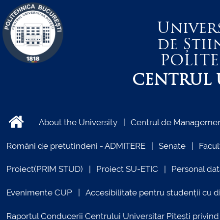
Univer
de Știi
POLIT
CENTRUL U
About the University
Centrul de Management
Români de pretutindeni - ADMITERE
Senate
Facul
Proiect(PRIM STUD)
Proiect SU-ETIC
Personal dat
Evenimente CUP
Accesibilitate pentru studenții cu di
Raportul Conducerii Centrului Universitar Pitești priv