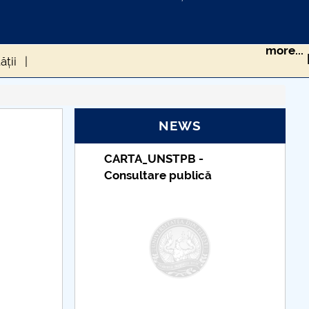
more...
ății
RS-COV-2 ÎN POPULAȚIA DIN ROMÂNIA
NEWS
_UNSTPB -
Taxe de școlarizare
sănătate
tare publică
indexate – Centrul
Universitar Pitești
 ROMÂNIEI DE LA CEDO
cum gestionăm asta?
eriului Roman
CIUMA LUI JUSTINIAN
 UE în timpul pandemiei generată de Covid-19