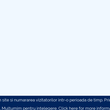
site si numararea vizitatorilor intr-o perioada de timp. Prin 
. Multumim pentru intelegere.
Click here for more inform