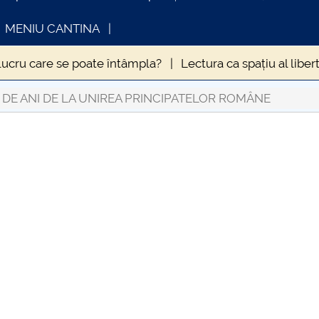
MENIU CANTINA
lucru care se poate întâmpla?
Lectura ca spațiu al libert
MPTOMATOLOGIEI CLINICE A INFECȚIEI CU VIRUSUL SA
 DE ANI DE LA UNIREA PRINCIPATELOR ROMÂNE
ZOLĂRII
Hristos este același, ieri și azi și în veci
INFORMATII ACTE STUDII
CARTA_UN
in anul 2020
Influența sedentarismului asupra stării de 
Consultar
9. La ce să ne aşteptăm?
ERA NECESARĂ DEROGAREA
ale
Când „a fost odată” devine „se-ntâmplă acum” și 
uma Antonină” – o pandemie devastatoare la apogeul Imp
umei din vremea lui Caragea Vodă
Nevoia de coeziune a