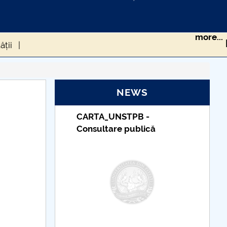
more...
ății
RS-COV-2 ÎN POPULAȚIA DIN ROMÂNIA
NEWS
STPB -
Taxe de școlarizare
sănătate
e publică
indexate – Centrul
Universitar Pitești
 ROMÂNIEI DE LA CEDO
cum gestionăm asta?
eriului Roman
CIUMA LUI JUSTINIAN
 UE în timpul pandemiei generată de Covid-19