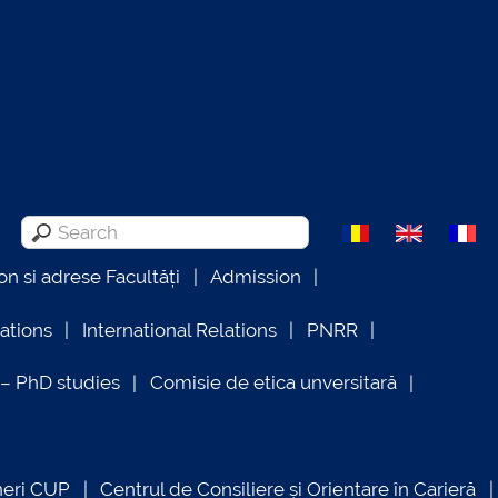
on si adrese Facultăți
Admission
lations
International Relations
PNRR
 PhD studies
Comisie de etica unversitară
neri CUP
Centrul de Consiliere și Orientare în Carieră