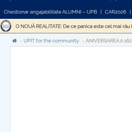
Chestionar angajabilitate ALUMNI – UPB
CAR2026
O NOUĂ REALITATE: De ce panica este cel mai rău 
STUDIU EPIDEMIOLOGIC PRIVIND PREVALENȚA SI
UPIT for the community
ANIVERSAREA A 162
Statistica si modelare
DESPRE UN TEATRU AL I
COMUNICAT DE PRESA
Gânduri pentru Săptămâna Mare și Sfintele Paști d
PRIMSTUD 26.03.2026
Criza economică generată de pandemia de CODIV 1
Educația față cu provocările unei situații excepțion
Transporturile în contextul stării de urgență
„Ci
EPIDEMIA DE LA ATENA
Efectele sociale ale ci