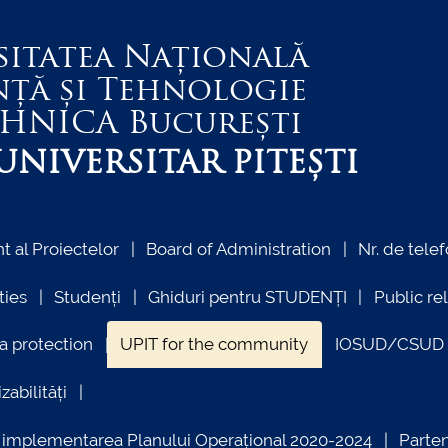
sitatea Națională
nță și Tehnologie
EHNICA
București
NIVERSITAR PITEȘTI
 al Proiectelor
Board of Administration
Nr. de telef
ties
Studenți
Ghiduri pentru STUDENȚI
Public re
a protection
UPIT for the community
IOSUD/CSUD –
zabilități
ind implementarea Planului Operațional 2020-2024
Parte