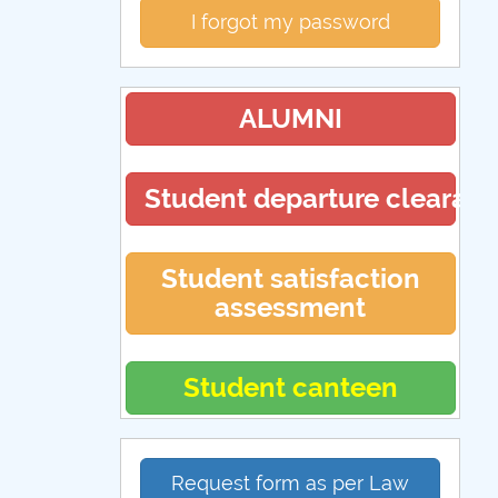
I forgot my password
ALUMNI
Student departure clearan
Student satisfaction
assessment
Student canteen
Request form as per Law