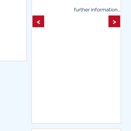
line
further information...
further informati
<
>
teştiului
DE CE AVEM NEVOIE DE BĂTRÂNI
e și simptome – o analiză semiotică
plicare socială
. tehnologice și nu numai...
CARPE DIEM
LEDOARIE PRECAUTĂ
deformat