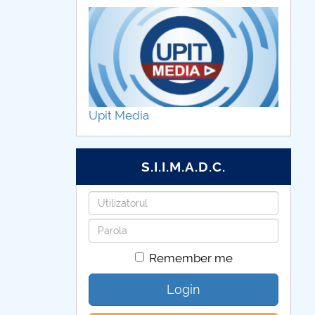
er. What’s your superpower?
Upit Media
S.I.I.M.A.D.C.
Username
Password
Remember me
Login