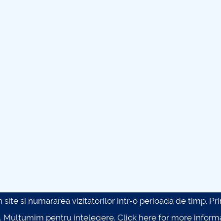
site si numararea vizitatorilor intr-o perioada de timp. Prin 
. Multumim pentru intelegere.
Click here for more inform