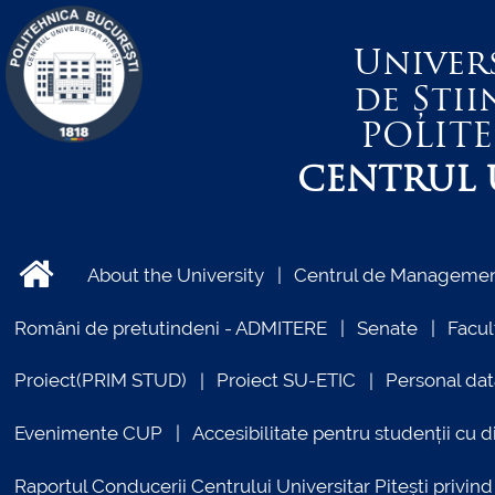
Univer
de Știi
POLIT
CENTRUL U
About the University
Centrul de Management
Români de pretutindeni - ADMITERE
Senate
Facul
Proiect(PRIM STUD)
Proiect SU-ETIC
Personal dat
Evenimente CUP
Accesibilitate pentru studenții cu di
Raportul Conducerii Centrului Universitar Pitești priv