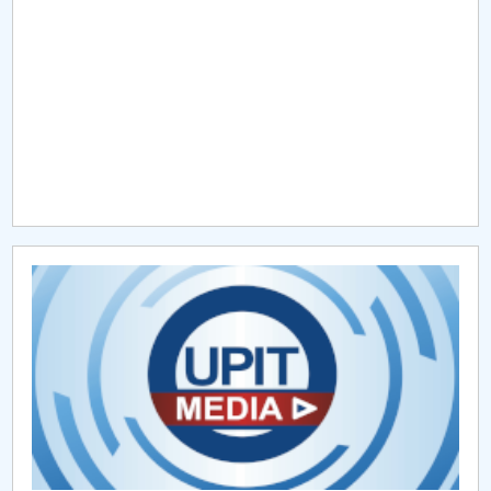
Raportul Conducerii Centrului Universitar Pitești
privind implementarea Planului Operațional 2020-
2024
Parteneri CUP
Centrul de Consiliere și Orientare în Carieră
Chestionar angajabilitate ALUMNI – UPB
CAR2026
MENIU CANTINA
O NOUĂ REALITATE: De ce panica este cel mai rău
lucru care se poate întâmpla?
Lectura ca spațiu al libertății