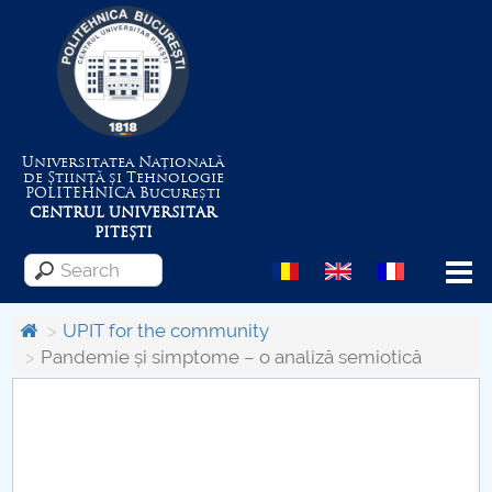
Universitatea Națională
de Știință și Tehnologie
POLITEHNICA
București
CENTRUL UNIVERSITAR
PITEȘTI
Menu
UPIT for the community
Pandemie și simptome – o analiză semiotică
About the University
Centrul de Management al Proiectelor