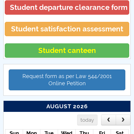
19. La ce să ne aşteptăm?
Student departure clearance form
ERA NECESARĂ DEROGAREA ROMÂNIEI DE LA
CEDO
Student satisfaction assessment
Educația față cu provocările unei situații
excepționale
Student canteen
Când „a fost odată” devine „se-ntâmplă acum” și
cum gestionăm asta?
Request form as per Law 544/2001
Transporturile în contextul stării de urgență
Online Petition
„Ciuma Antonină” – o pandemie devastatoare la
apogeul Imperiului Roman
AUGUST 2026
CIUMA LUI JUSTINIAN
today
Sun
Mon
Tue
Wed
Thu
Fri
Sat