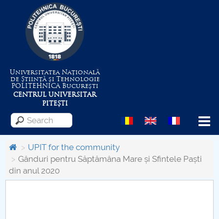
Universitatea Națională
de Știință și Tehnologie
POLITEHNICA
București
CENTRUL UNIVERSITAR
PITEȘTI
Menu
UPIT for the community
Gânduri pentru Săptămâna Mare și Sfintele Paști
din anul 2020
About the University
Centrul de Management al Proiectelor