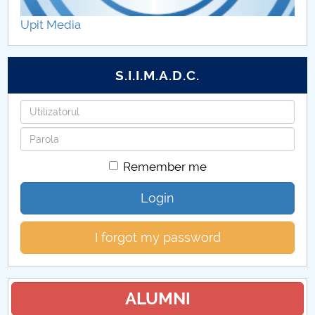
Upit Media
STUDIU EPIDEMIOLOGIC PRIVIND PREVALENȚA
SIMPTOMATOLOGIEI CLINICE A INFECȚIEI CU
VIRUSUL SARS-COV-2 ÎN POPULAȚIA DIN
S.I.I.M.A.D.C.
ROMÂNIA
Username
Statistica si modelare
Password
DESPRE UN TEATRU AL IZOLĂRII
Remember me
Hristos este același, ieri și azi și în veci
Login
Gânduri pentru Săptămâna Mare și Sfintele Paști
din anul 2020
I forgot my password
Influența sedentarismului asupra stării de sănătate
ALUMNI
Criza economică generată de pandemia de CODIV