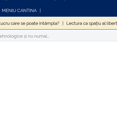
MENIU CANTINA
lucru care se poate întâmpla?
Lectura ca spațiu al libert
MPTOMATOLOGIEI CLINICE A INFECȚIEI CU VIRUSUL SA
tehnologice și nu numai...
ZOLĂRII
Hristos este același, ieri și azi și în veci
INFORMATII ACTE STUDII
CARTA_UN
in anul 2020
Influența sedentarismului asupra stării de 
Consultar
9. La ce să ne aşteptăm?
ERA NECESARĂ DEROGAREA
ale
Când „a fost odată” devine „se-ntâmplă acum” și 
uma Antonină” – o pandemie devastatoare la apogeul Imp
umei din vremea lui Caragea Vodă
Nevoia de coeziune a