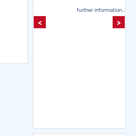
line
further information...
further informati
<
>
teştiului
DE CE AVEM NEVOIE DE BĂTRÂNI
e și simptome – o analiză semiotică
plicare socială
. tehnologice și nu numai...
CARPE DIEM
LEDOARIE PRECAUTĂ
deformat