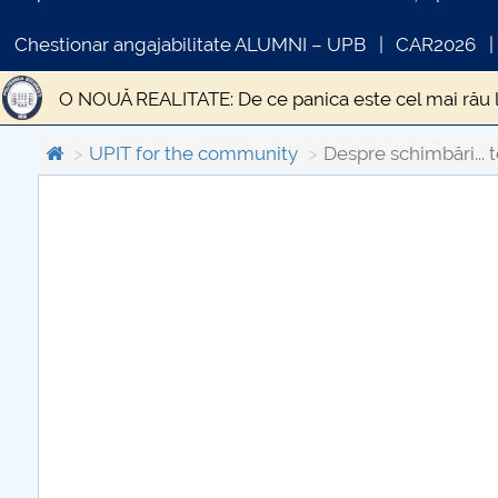
Chestionar angajabilitate ALUMNI – UPB
CAR2026
O NOUĂ REALITATE: De ce panica este cel mai rău 
STUDIU EPIDEMIOLOGIC PRIVIND PREVALENȚA SI
UPIT for the community
Despre schimbări... 
Statistica si modelare
DESPRE UN TEATRU AL I
COMUNICAT DE PRESA
Gânduri pentru Săptămâna Mare și Sfintele Paști d
PRIMSTUD 26.03.2026
Criza economică generată de pandemia de CODIV 1
Educația față cu provocările unei situații excepțion
Transporturile în contextul stării de urgență
„Ci
EPIDEMIA DE LA ATENA
Efectele sociale ale ci