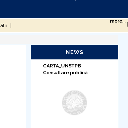
more...
ății
RS-COV-2 ÎN POPULAȚIA DIN ROMÂNIA
NEWS
STPB -
Taxe de școlarizare
sănătate
e publică
indexate – Centrul
Universitar Pitești
 ROMÂNIEI DE LA CEDO
cum gestionăm asta?
eriului Roman
CIUMA LUI JUSTINIAN
 UE în timpul pandemiei generată de Covid-19