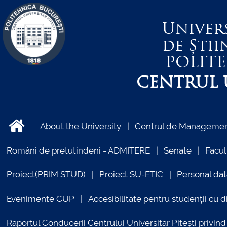
Univer
de Știi
POLIT
CENTRUL U
About the University
Centrul de Management
Români de pretutindeni - ADMITERE
Senate
Facul
Proiect(PRIM STUD)
Proiect SU-ETIC
Personal dat
Evenimente CUP
Accesibilitate pentru studenții cu di
Raportul Conducerii Centrului Universitar Pitești priv