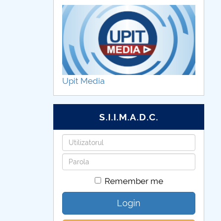
er. What’s your superpower?
Upit Media
S.I.I.M.A.D.C.
Username
Password
Remember me
Login