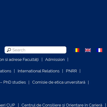
on si adrese Facultăți
Admission
lations
International Relations
PNRR
 PhD studies
Comisie de etica unversitară
neri CUP
Centrul de Consiliere și Orientare în Carieră