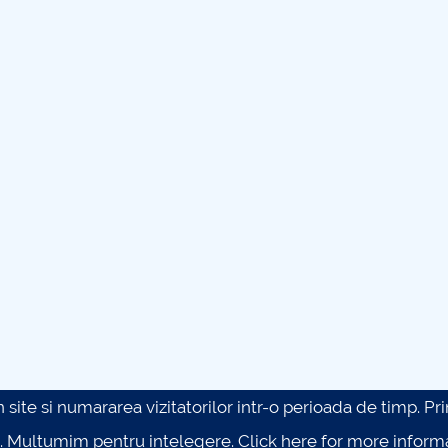
site si numararea vizitatorilor intr-o perioada de timp. Prin 
. Multumim pentru intelegere.
Click here for more inform