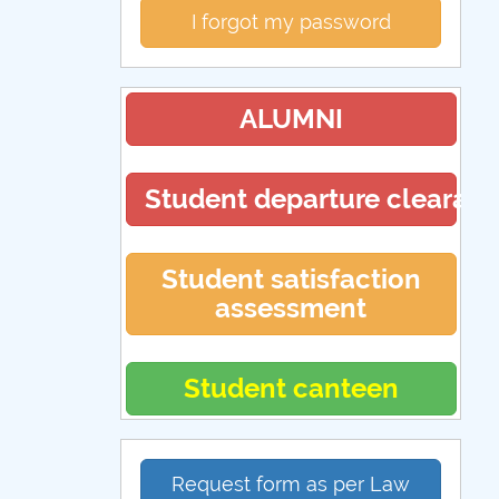
I forgot my password
ALUMNI
Student departure clearan
Student satisfaction
assessment
Student canteen
Request form as per Law