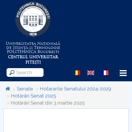
Universitatea Națională
de Știință și Tehnologie
POLITEHNICA
București
CENTRUL UNIVERSITAR
PITEȘTI
Menu
Senate
Hotararile Senatului 2024-2029
Hotărâri Senat 2025
Hotărâri Senat din 3 martie 2025
About the University
Centrul de Management al Proiectelor