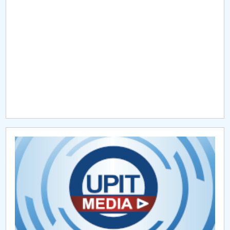
Raportul Conducerii Centrului Universitar Pitești
privind implementarea Planului Operațional 2020-
2024
Parteneri CUP
Centrul de Consiliere și Orientare în Carieră
Chestionar angajabilitate ALUMNI – UPB
CAR2026
MENIU CANTINA
Hotărâri Senat din 30 ianuarie 2025
Hotărâri Senat din 14 iulie 2025