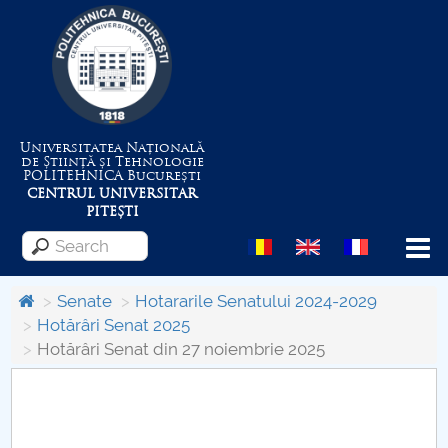
Universitatea Națională
de Știință și Tehnologie
POLITEHNICA
București
CENTRUL UNIVERSITAR
PITEȘTI
Menu
Senate
Hotararile Senatului 2024-2029
Hotărâri Senat 2025
Hotărâri Senat din 27 noiembrie 2025
About the University
Centrul de Management al Proiectelor