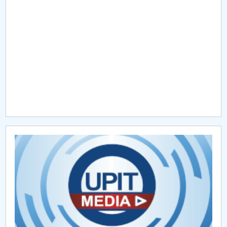
Raportul Conducerii Centrului Universitar Pitești
privind implementarea Planului Operațional 2020-
2024
Parteneri CUP
Centrul de Consiliere și Orientare în Carieră
Chestionar angajabilitate ALUMNI – UPB
CAR2026
MENIU CANTINA
Hotărâri Senat din 30 ianuarie 2025
Hotărâri Senat din 14 iulie 2025