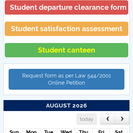
Student departure clearance form
Student satisfaction assessment
Student canteen
Request form as per Law 544/2001
Online Petition
AUGUST 2026
today
Sun
Mon
Tue
Wed
Thu
Fri
Sat