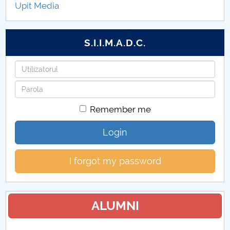
Upit Media
Coduri 2026
S.I.I.M.A.D.C.
Username
Password
Remember me
Login
I forgot my password
ALUMNI