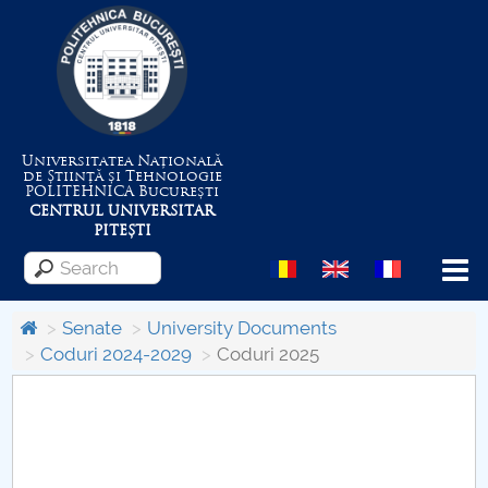
Universitatea Națională
de Știință și Tehnologie
POLITEHNICA
București
CENTRUL UNIVERSITAR
PITEȘTI
Menu
Senate
University Documents
Coduri 2024-2029
Coduri 2025
About the University
Centrul de Management al Proiectelor