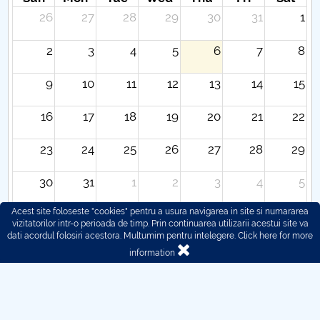
26
27
28
29
30
31
1
2
3
4
5
6
7
8
9
10
11
12
13
14
15
16
17
18
19
20
21
22
23
24
25
26
27
28
29
30
31
1
2
3
4
5
Acest site foloseste "cookies" pentru a usura navigarea in site si numararea
vizitatorilor intr-o perioada de timp. Prin continuarea utilizarii acestui site va
dati acordul folosiri acestora. Multumim pentru intelegere.
Click here for more
information