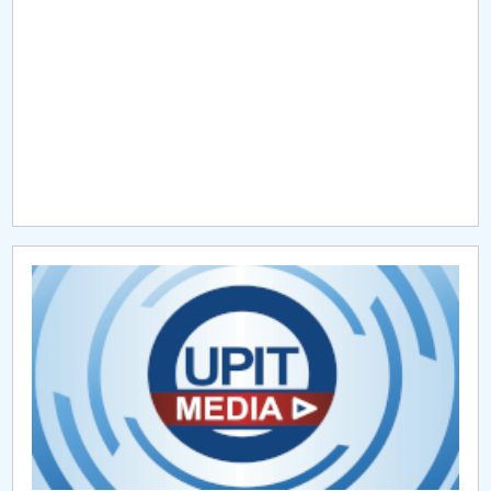
Raportul Conducerii Centrului Universitar Pitești
privind implementarea Planului Operațional 2020-
2024
Parteneri CUP
Centrul de Consiliere și Orientare în Carieră
Chestionar angajabilitate ALUMNI – UPB
CAR2026
MENIU CANTINA
Coduri 2024
Coduri 2025