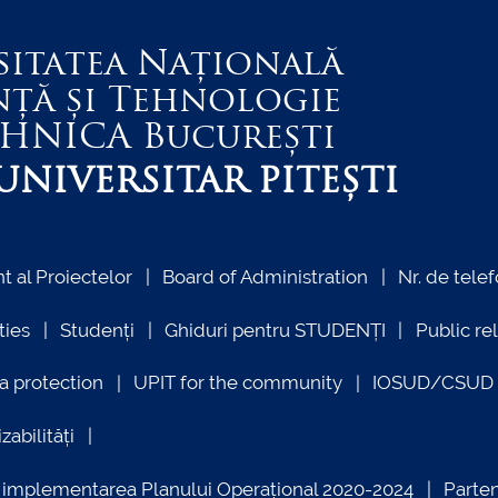
sitatea Națională
nță și Tehnologie
EHNICA
București
NIVERSITAR PITEȘTI
 al Proiectelor
Board of Administration
Nr. de telef
ties
Studenți
Ghiduri pentru STUDENȚI
Public re
a protection
UPIT for the community
IOSUD/CSUD –
zabilități
ind implementarea Planului Operațional 2020-2024
Parte