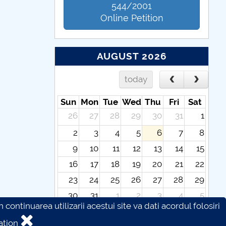
544/2001
Online Petition
AUGUST 2026
today
Sun
Mon
Tue
Wed
Thu
Fri
Sat
26
27
28
29
30
31
1
2
3
4
5
6
7
8
9
10
11
12
13
14
15
16
17
18
19
20
21
22
23
24
25
26
27
28
29
30
31
1
2
3
4
5
continuarea utilizarii acestui site va dati acordul folosiri
ation