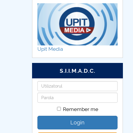
Upit Media
S.I.I.M.A.D.C.
Username
Password
Remember me
Login