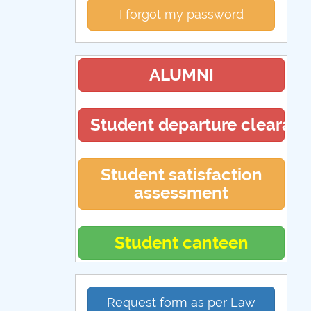
I forgot my password
ALUMNI
Student departure clearan
Student satisfaction
assessment
Student canteen
Request form as per Law