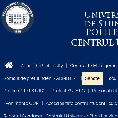
Univer
de Știi
POLIT
CENTRUL U
About the University
Centrul de Management
Români de pretutindeni - ADMITERE
Senate
Facul
Proiect(PRIM STUD)
Proiect SU-ETIC
Personal dat
Evenimente CUP
Accesibilitate pentru studenții cu di
Raportul Conducerii Centrului Universitar Pitești priv