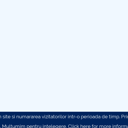
site si numararea vizitatorilor intr-o perioada de timp. Prin 
. Multumim pentru intelegere.
Click here for more inform