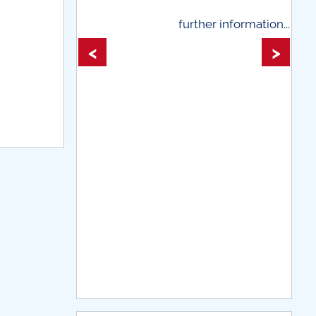
further information...
further 
<
>