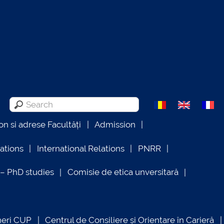
on si adrese Facultăți
Admission
lations
International Relations
PNRR
 PhD studies
Comisie de etica unversitară
neri CUP
Centrul de Consiliere și Orientare în Carieră