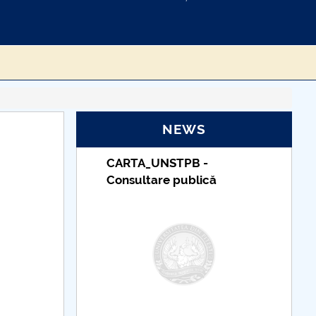
NEWS
RTA_UNSTPB -
Taxe de școlarizare
sultare publică
indexate – Centrul
Universitar Pitești