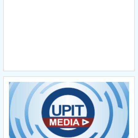
Raportul Conducerii Centrului Universitar Pitești
privind implementarea Planului Operațional 2020-
2024
Parteneri CUP
Centrul de Consiliere și Orientare în Carieră
Chestionar angajabilitate ALUMNI – UPB
CAR2026
MENIU CANTINA
Hotărâri Senat din 30 ianuarie 2025
Hotărâri Senat din 14 iulie 2025