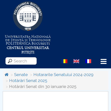
Universitatea Națională
de Știință și Tehnologie
POLITEHNICA
București
CENTRUL UNIVERSITAR
PITEȘTI
Menu
Senate
Hotararile Senatului 2024-2029
Hotărâri Senat 2025
Hotărâri Senat din 30 ianuarie 2025
About the University
Centrul de Management al Proiectelor