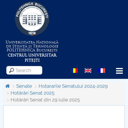
Universitatea Națională
de Știință și Tehnologie
POLITEHNICA
București
CENTRUL UNIVERSITAR
PITEȘTI
Menu
Senate
Hotararile Senatului 2024-2029
Hotărâri Senat 2025
Hotărâri Senat din 29 iulie 2025
About the University
Centrul de Management al Proiectelor