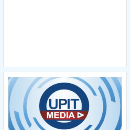
Raportul Conducerii Centrului Universitar Pitești
privind implementarea Planului Operațional 2020-
2024
Parteneri CUP
Centrul de Consiliere și Orientare în Carieră
Chestionar angajabilitate ALUMNI – UPB
CAR2026
MENIU CANTINA
Hotărâri Senat din 30 ianuarie 2025
Hotărâri Senat din 14 iulie 2025