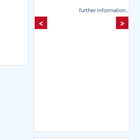
rther information...
further information...
<
>