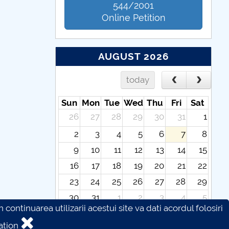
544/2001
Online Petition
AUGUST 2026
today
Sun
Mon
Tue
Wed
Thu
Fri
Sat
26
27
28
29
30
31
1
2
3
4
5
6
7
8
9
10
11
12
13
14
15
16
17
18
19
20
21
22
23
24
25
26
27
28
29
30
31
1
2
3
4
5
continuarea utilizarii acestui site va dati acordul folosiri
ation