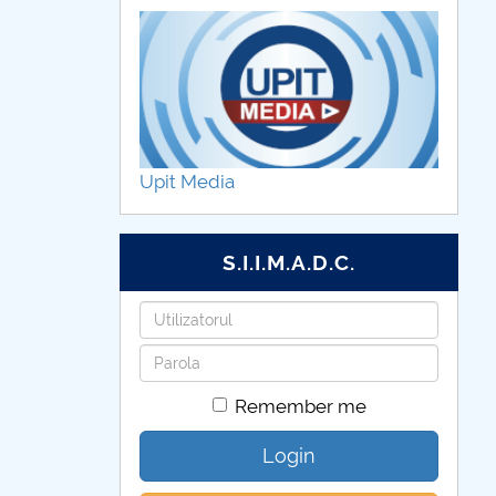
Upit Media
S.I.I.M.A.D.C.
Username
Password
Remember me
Login