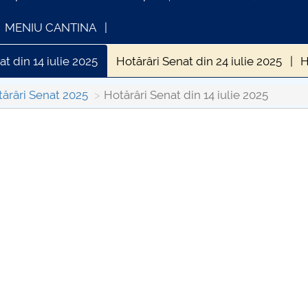
MENIU CANTINA
at din 14 iulie 2025
Hotărâri Senat din 24 iulie 2025
H
Senat din 17 septembrie 2025
Hotărâri Senat din 25 sep
ărâri Senat 2025
Hotărâri Senat din 14 iulie 2025
din 27 noiembrie 2025
Hotărâri Senat din 25 iunie 2025
INFORMATII ACTE STUDII
CARTA_UNSTP
at din 13 februarie 2025
Hotărâri Senat din 27 februarie
Consultare pub
t din 28 martie 2025
Hotărâri Senat din 15 aprilie 2025
in 18 decembrie 2025