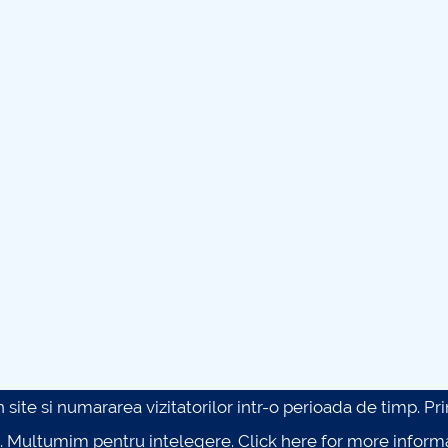
site si numararea vizitatorilor intr-o perioada de timp. Prin 
. Multumim pentru intelegere.
Click here for more inform