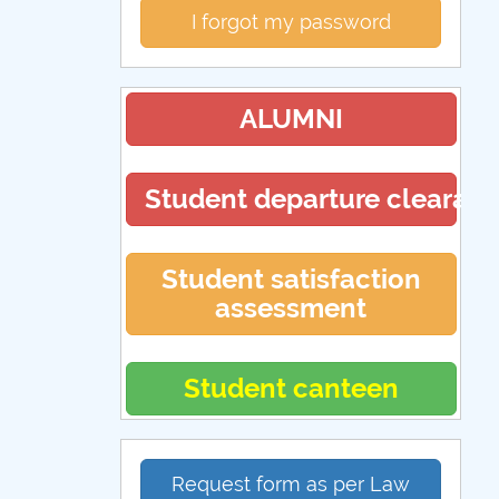
I forgot my password
ALUMNI
Student departure clearan
Student satisfaction
assessment
Student canteen
Request form as per Law