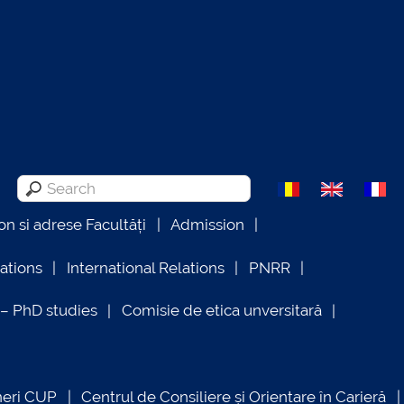
on si adrese Facultăți
Admission
lations
International Relations
PNRR
 PhD studies
Comisie de etica unversitară
neri CUP
Centrul de Consiliere și Orientare în Carieră