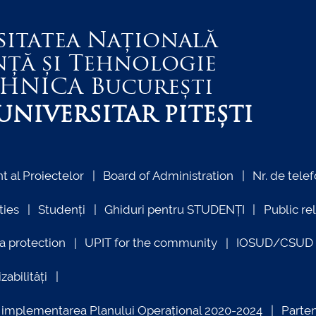
sitatea Națională
nță și Tehnologie
EHNICA
București
NIVERSITAR PITEȘTI
 al Proiectelor
Board of Administration
Nr. de telef
ties
Studenți
Ghiduri pentru STUDENȚI
Public re
a protection
UPIT for the community
IOSUD/CSUD –
zabilități
ind implementarea Planului Operațional 2020-2024
Parte