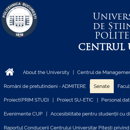
Univer
de Știi
POLIT
CENTRUL U
About the University
Centrul de Management
Români de pretutindeni - ADMITERE
Senate
Facul
Proiect(PRIM STUD)
Proiect SU-ETIC
Personal dat
Evenimente CUP
Accesibilitate pentru studenții cu di
Raportul Conducerii Centrului Universitar Pitești priv