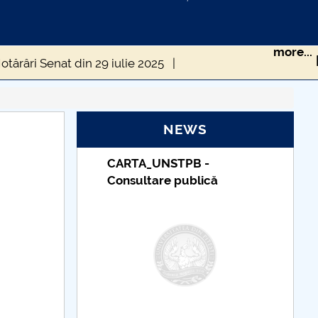
more...
otărâri Senat din 29 iulie 2025
tembrie 2025
Hotărâri Senat din 30 octombrie 2025
NEWS
Hotărâri Senat din 12 iunie 2025
B -
Taxe de școlarizare
 2025
Hotărâri Senat din 3 martie 2025
lică
indexate – Centrul
Universitar Pitești
Hotărâri Senat din 8 mai 2025