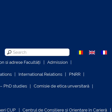
on si adrese Facultăți
Admission
lations
International Relations
PNRR
 PhD studies
Comisie de etica unversitară
neri CUP
Centrul de Consiliere și Orientare în Carieră