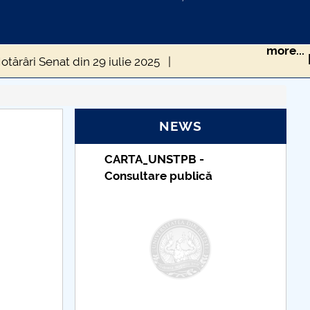
more...
otărâri Senat din 29 iulie 2025
tembrie 2025
Hotărâri Senat din 30 octombrie 2025
NEWS
Hotărâri Senat din 12 iunie 2025
B -
Taxe de școlarizare
 2025
Hotărâri Senat din 3 martie 2025
lică
indexate – Centrul
Universitar Pitești
Hotărâri Senat din 8 mai 2025