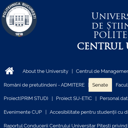
Univer
de Știi
POLIT
CENTRUL U
About the University
Centrul de Management
Români de pretutindeni - ADMITERE
Senate
Facul
Proiect(PRIM STUD)
Proiect SU-ETIC
Personal dat
Evenimente CUP
Accesibilitate pentru studenții cu di
Raportul Conducerii Centrului Universitar Pitești priv