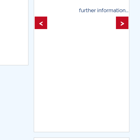
rther information...
further information...
<
>