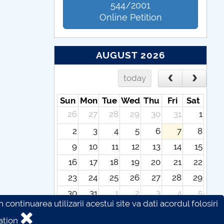
544/2001
Online Petition
AUGUST 2026
today
Sun
Mon
Tue
Wed
Thu
Fri
Sat
26
27
28
29
30
31
1
2
3
4
5
6
7
8
9
10
11
12
13
14
15
16
17
18
19
20
21
22
23
24
25
26
27
28
29
30
31
1
2
3
4
5
continuarea utilizarii acestui site va dati acordul folosiri
ation