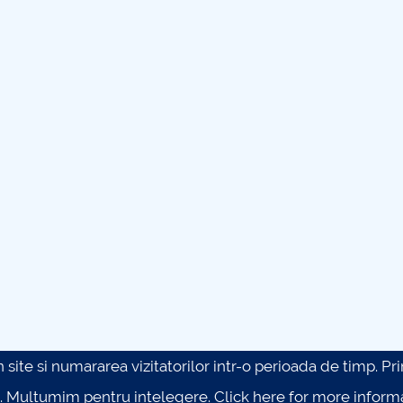
site si numararea vizitatorilor intr-o perioada de timp. Prin 
. Multumim pentru intelegere.
Click here for more inform