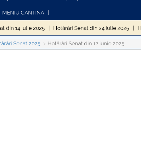
MENIU CANTINA
at din 14 iulie 2025
Hotărâri Senat din 24 iulie 2025
H
Senat din 17 septembrie 2025
Hotărâri Senat din 25 sep
ărâri Senat 2025
Hotărâri Senat din 12 iunie 2025
din 27 noiembrie 2025
Hotărâri Senat din 25 iunie 2025
INFORMATII ACTE STUDII
CARTA_UNSTP
at din 13 februarie 2025
Hotărâri Senat din 27 februarie
Consultare pub
t din 28 martie 2025
Hotărâri Senat din 15 aprilie 2025
in 18 decembrie 2025