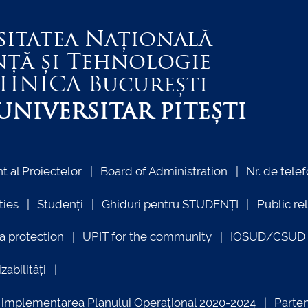
sitatea Națională
nță și Tehnologie
EHNICA
București
NIVERSITAR PITEȘTI
 al Proiectelor
Board of Administration
Nr. de telef
ties
Studenți
Ghiduri pentru STUDENȚI
Public re
a protection
UPIT for the community
IOSUD/CSUD –
zabilități
ind implementarea Planului Operațional 2020-2024
Parte