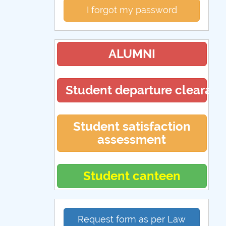
I forgot my password
ALUMNI
Student departure clearan
Student satisfaction
assessment
Student canteen
Request form as per Law