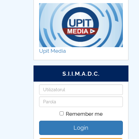
Upit Media
S.I.I.M.A.D.C.
Username
Password
Remember me
Login