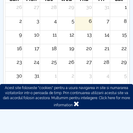
26
27
28
29
30
31
1
2
3
4
5
6
7
8
9
10
11
12
13
14
15
16
17
18
19
20
21
22
23
24
25
26
27
28
29
30
31
1
2
3
4
5
Acest site foloseste "cookies" pentru a usura navigarea in site si numararea
vizitatorilor intr-o perioada de timp. Prin continuarea utilizarii acestui site va
dati acordul folosiri acestora. Multumim pentru intelegere.
Click here for more
information