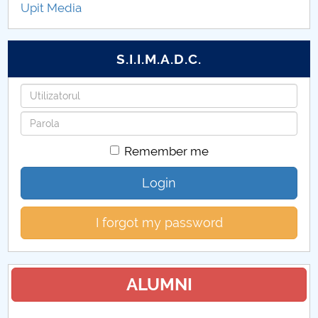
Upit Media
Coduri 2026
S.I.I.M.A.D.C.
Username
Password
Remember me
Login
I forgot my password
ALUMNI