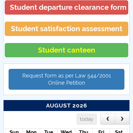
Student departure clearance form
Student satisfaction assessment
Student canteen
Request form as per Law 544/2001
Online Petition
AUGUST 2026
today
Sun
Mon
Tue
Wed
Thu
Fri
Sat