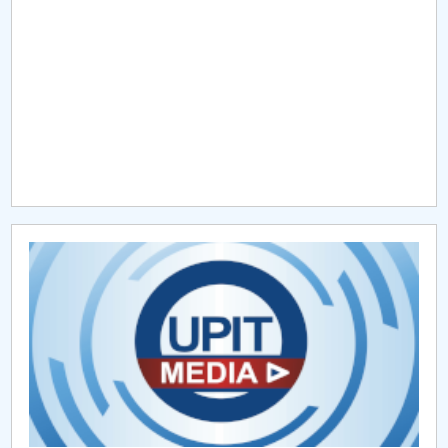
Raportul Conducerii Centrului Universitar Pitești
privind implementarea Planului Operațional 2020-
2024
Parteneri CUP
Centrul de Consiliere și Orientare în Carieră
Chestionar angajabilitate ALUMNI – UPB
CAR2026
MENIU CANTINA
Coduri 2024
Coduri 2025