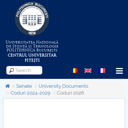
Universitatea Națională
de Știință și Tehnologie
POLITEHNICA
București
CENTRUL UNIVERSITAR
PITEȘTI
Menu
Senate
University Documents
Coduri 2024-2029
Coduri 2026
About the University
Centrul de Management al Proiectelor