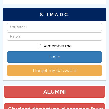
Hotarari Senat din 7 septembrie 2020
S.I.I.M.A.D.C.
Hotarari Senat din 21 septembrie 2020
Username
Hotarari Senat din 30 septembrie 2020
Password
Hotarari Senat din 26 octombrie 2020
Remember me
Hotarari Senat din 9 noiembrie 2020
Login
Hotarari Senat din 16 noiembrie 2020
I forgot my password
Hotarari Senat din 4 decembrie 2020
Hotarari Senat din 22 iulie 2020
ALUMNI
Hotărâri Senat din 29 iunie 2020