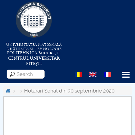
Universitatea Națională
de Știință și Tehnologie
POLITEHNICA
București
CENTRUL UNIVERSITAR
PITEȘTI
Menu
Hotarari Senat din 30 septembrie 2020
About the University
Centrul de Management al Proiectelor