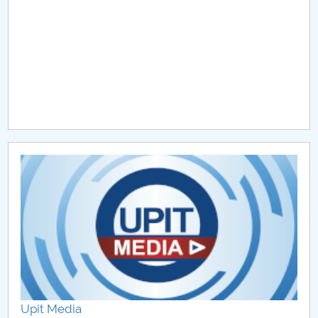
Raportul Conducerii Centrului Universitar Pitești
privind implementarea Planului Operațional 2020-
2024
Parteneri CUP
Centrul de Consiliere și Orientare în Carieră
Chestionar angajabilitate ALUMNI – UPB
CAR2026
MENIU CANTINA
Hotărâri Senat din 27 ianuarie 2020
Hotarari Senat din 27 iulie 2020
Upit Media