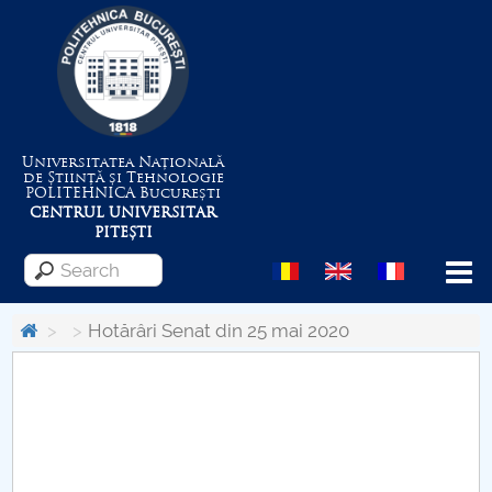
Universitatea Națională
de Știință și Tehnologie
POLITEHNICA
București
CENTRUL UNIVERSITAR
PITEȘTI
Menu
Hotărâri Senat din 25 mai 2020
About the University
Centrul de Management al Proiectelor