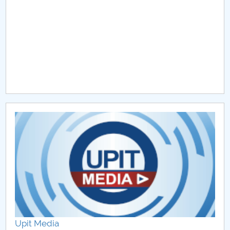
Raportul Conducerii Centrului Universitar Pitești
privind implementarea Planului Operațional 2020-
2024
Parteneri CUP
Centrul de Consiliere și Orientare în Carieră
Chestionar angajabilitate ALUMNI – UPB
CAR2026
MENIU CANTINA
Hotărâri Senat din 27 ianuarie 2020
Hotarari Senat din 27 iulie 2020
Upit Media