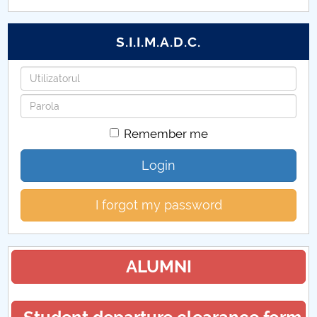
Hotarari Senat din 7 septembrie 2020
S.I.I.M.A.D.C.
Hotarari Senat din 21 septembrie 2020
Username
Hotarari Senat din 30 septembrie 2020
Password
Hotarari Senat din 26 octombrie 2020
Remember me
Hotarari Senat din 9 noiembrie 2020
Login
Hotarari Senat din 16 noiembrie 2020
I forgot my password
Hotarari Senat din 4 decembrie 2020
Hotarari Senat din 22 iulie 2020
ALUMNI
Hotărâri Senat din 29 iunie 2020