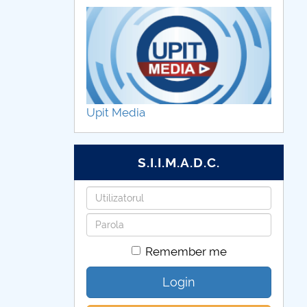
Upit Media
S.I.I.M.A.D.C.
Username
Password
Remember me
Login