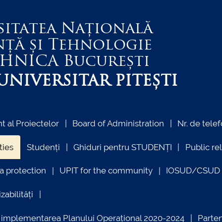
sitatea Națională
nță și Tehnologie
EHNICA
București
NIVERSITAR PITEȘTI
 al Proiectelor
Board of Administration
Nr. de telef
ties
Studenți
Ghiduri pentru STUDENȚI
Public re
a protection
UPIT for the community
IOSUD/CSUD –
zabilități
ind implementarea Planului Operațional 2020-2024
Parte