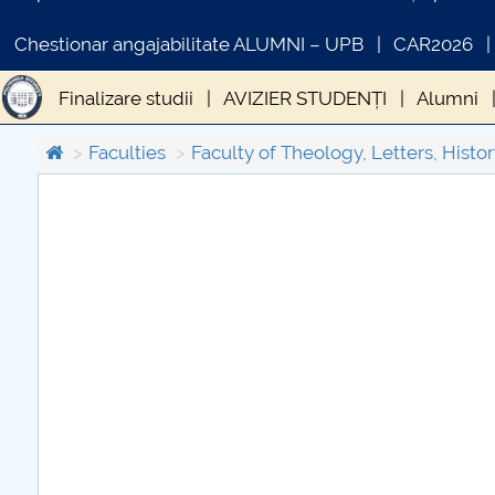
Chestionar angajabilitate ALUMNI – UPB
CAR2026
Finalizare studii
AVIZIER STUDENȚI
Alumni
Tuition fees
Regulamente
Faculties
Faculty of Theology, Letters, Histor
COMUNICAT DE PRESA
PRIMSTUD 26.03.2026