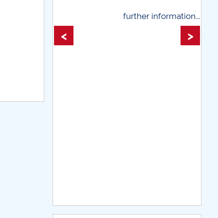
further information...
further infor
<
>