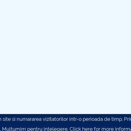
site si numararea vizitatorilor intr-o perioada de timp. Prin 
. Multumim pentru intelegere.
Click here for more inform