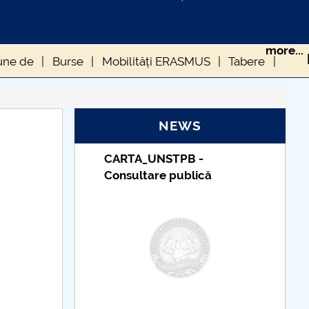
more...
une de
Burse
Mobilități ERASMUS
Tabere
NEWS
_UNSTPB -
Taxe de școlarizare
tare publică
indexate – Centrul
Universitar Pitești