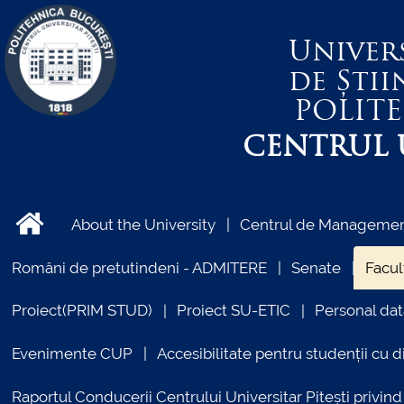
Univer
de Știi
POLIT
CENTRUL U
About the University
Centrul de Management
Români de pretutindeni - ADMITERE
Senate
Facul
Proiect(PRIM STUD)
Proiect SU-ETIC
Personal dat
Evenimente CUP
Accesibilitate pentru studenții cu di
Raportul Conducerii Centrului Universitar Pitești priv