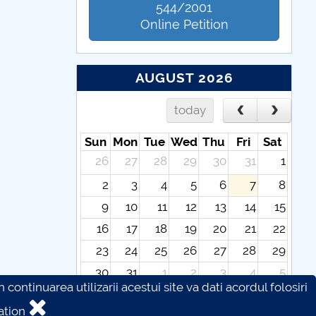
544/2001
Online Petition
AUGUST 2026
today
Sun
Mon
Tue
Wed
Thu
Fri
Sat
26
27
28
29
30
31
1
2
3
4
5
6
7
8
9
10
11
12
13
14
15
16
17
18
19
20
21
22
23
24
25
26
27
28
29
30
31
1
2
3
4
5
continuarea utilizarii acestui site va dati acordul folosiri
ation