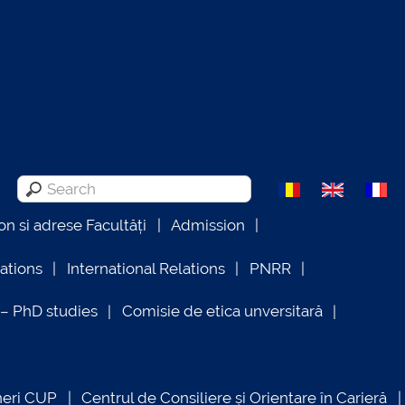
on si adrese Facultăți
Admission
lations
International Relations
PNRR
 PhD studies
Comisie de etica unversitară
neri CUP
Centrul de Consiliere și Orientare în Carieră