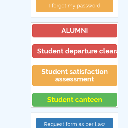
I forgot my password
ALUMNI
Student departure clearan
Student satisfaction
assessment
Student canteen
Request form as per Law