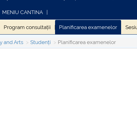
MENIU CANTINA
Program consultații
Planificarea examenelor
Sesi
y and Arts
Studenți
Planificarea examenelor
INFORMATII ACTE STUDII
CARTA
Consul