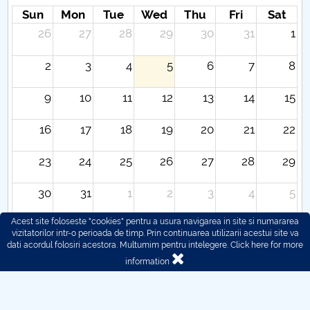
Sun
Mon
Tue
Wed
Thu
Fri
Sat
26
27
28
29
30
31
1
2
3
4
5
6
7
8
9
10
11
12
13
14
15
16
17
18
19
20
21
22
23
24
25
26
27
28
29
30
31
1
2
3
4
5
Acest site foloseste "cookies" pentru a usura navigarea in site si numararea
vizitatorilor intr-o perioada de timp. Prin continuarea utilizarii acestui site va
dati acordul folosiri acestora. Multumim pentru intelegere.
Click here for more
information