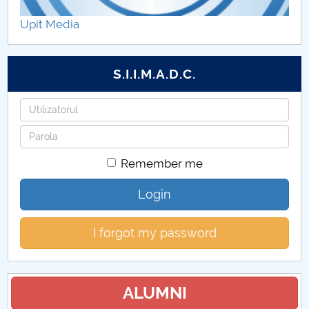
Upit Media
S.I.I.M.A.D.C.
Username
Password
Remember me
Login
I forgot my password
ALUMNI