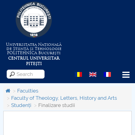
Universitatea Națională
de Știință și Tehnologie
POLITEHNICA
București
CENTRUL UNIVERSITAR
PITEȘTI
Menu
Faculties
Faculty of Theology, Letters, History and Arts
Studenți
Finalizare studii
About the University
Centrul de Management al Proiectelor