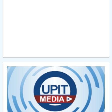
Raportul Conducerii Centrului Universitar Pitești
privind implementarea Planului Operațional 2020-
2024
Parteneri CUP
Centrul de Consiliere și Orientare în Carieră
Chestionar angajabilitate ALUMNI – UPB
CAR2026
MENIU CANTINA