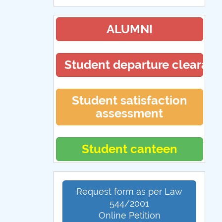
ALUMNI
Student departure clearan
Student satisfaction
assessment
Student canteen
Request form as per Law
544/2001
Online Petition