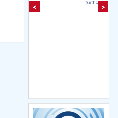
further information...
<
>