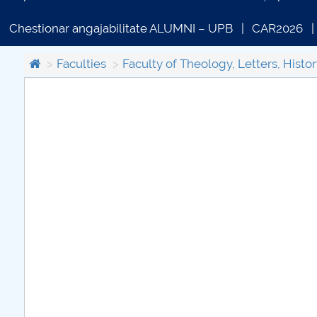
Chestionar angajabilitate ALUMNI – UPB
CAR2026
Faculties
Faculty of Theology, Letters, Histor
COMUNICAT DE PRESA
IN
PRIMSTUD 26.03.2026
further information...