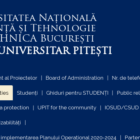
sitatea Națională
nță și Tehnologie
EHNICA
București
NIVERSITAR PITEȘTI
 al Proiectelor
Board of Administration
Nr. de telef
ties
Studenți
Ghiduri pentru STUDENȚI
Public re
a protection
UPIT for the community
IOSUD/CSUD –
zabilități
ind implementarea Planului Operațional 2020-2024
Parte