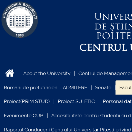
Univer
de Știi
POLIT
CENTRUL U
About the University
Centrul de Management
Români de pretutindeni - ADMITERE
Senate
Facul
Proiect(PRIM STUD)
Proiect SU-ETIC
Personal dat
Evenimente CUP
Accesibilitate pentru studenții cu di
Raportul Conducerii Centrului Universitar Pitești priv