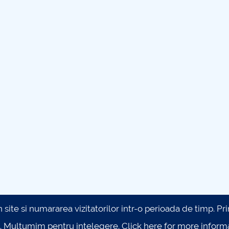
site si numararea vizitatorilor intr-o perioada de timp. Prin 
. Multumim pentru intelegere.
Click here for more inform