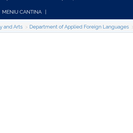
MENIU CANTINA
y and Arts
Department of Applied Foreign Languages
FORMATII ACTE STUDII
CARTA_UNSTPB -
Consultare publică
further information...
further