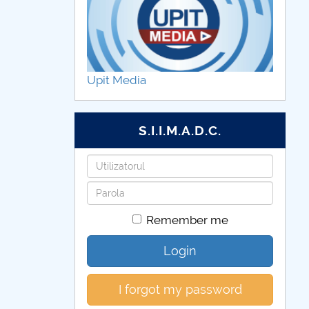
Upit Media
S.I.I.M.A.D.C.
Username
Password
Remember me
Login
I forgot my password