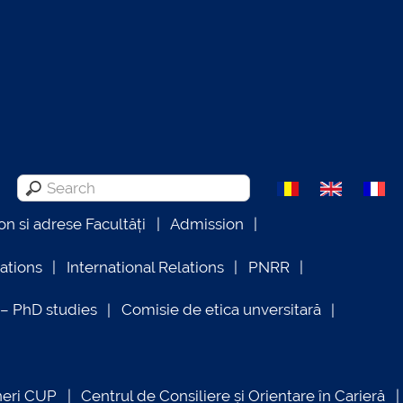
on si adrese Facultăți
Admission
lations
International Relations
PNRR
 PhD studies
Comisie de etica unversitară
neri CUP
Centrul de Consiliere și Orientare în Carieră