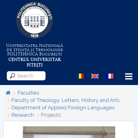
Universitatea Națională
de Știință și Tehnologie
POLITEHNICA
București
CENTRUL UNIVERSITAR
PITEȘTI
Menu
Faculties
Faculty of Theology, Letters, History and Arts
Department of Applied Foreign Languages
About the University
Research
Projects
Centrul de Management al Proiectelor