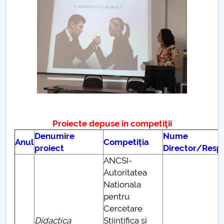
Board of Administration
Nr. de telefon si adrese Facultăți
Admission
Români de pretutindeni - ADMITERE
Senate
Faculties
Proiecte depuse în competiţii
Denumire
Nume
Anul
Competiția
Studenți
proiect
Director/Resp
ANCSI-
Ghiduri pentru STUDENȚI
Autoritatea
Nationala
Public relations
pentru
Cercetare
International Relations
Didactica
Stiintifica si