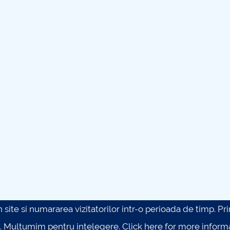
site si numararea vizitatorilor intr-o perioada de timp. Prin 
. Multumim pentru intelegere.
Click here for more inform