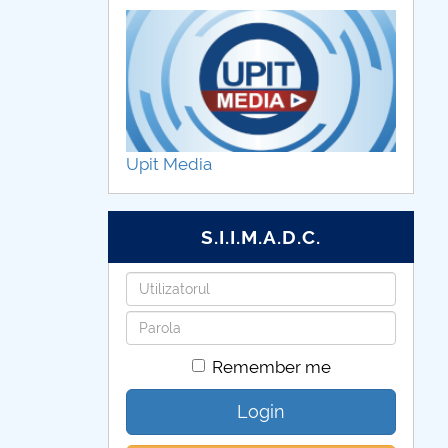
Upit Media
S.I.I.M.A.D.C.
Username
Password
Remember me
Login