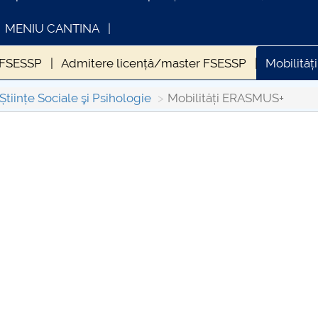
MENIU CANTINA
 FSESSP
Admitere licență/master FSESSP
Mobilită
 si Asistență socială
D.P.P.D.
Evaluarea și asigurarea 
Științe Sociale şi Psihologie
Mobilități ERASMUS+
e FSESSP
Studenți FSESSP
Evenimente FSESSP
I
INFORMATII ACTE STUDII
CARTA_UNST
FSESSP
Consultare p