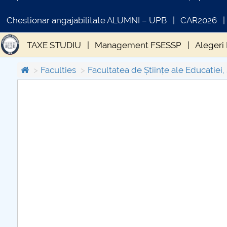
Chestionar angajabilitate ALUMNI – UPB
CAR2026
TAXE STUDIU
Management FSESSP
Alegeri
Departamentul Psihologie și Științe ale Comunicării
Faculties
Facultatea de Științe ale Educatiei, 
Relații cu mediul socio-economic și internațional
COMUNICAT DE PRESA
Posturi scoase la concurs FSESSP
PRIM STUD 
PRIMSTUD 26.03.2026