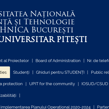
sitatea Națională
nță și Tehnologie
EHNICA
București
NIVERSITAR PITEȘTI
 al Proiectelor
Board of Administration
Nr. de telef
ties
Studenți
Ghiduri pentru STUDENȚI
Public re
a protection
UPIT for the community
IOSUD/CSUD –
zabilități
ind implementarea Planului Operațional 2020-2024
Parte