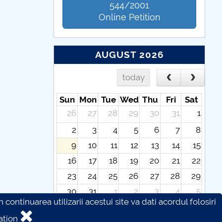
544/2001
Online Petition
AUGUST 2026
today
Sun
Mon
Tue
Wed
Thu
Fri
Sat
26
27
28
29
30
31
1
2
3
4
5
6
7
8
9
10
11
12
13
14
15
16
17
18
19
20
21
22
23
24
25
26
27
28
29
30
31
1
2
3
4
5
continuarea utilizarii acestui site va dati acordul folosiri
ation