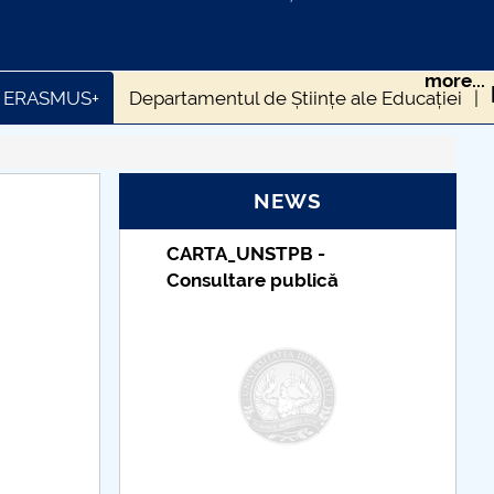
more...
ți ERASMUS+
Departamentul de Științe ale Educației
calității FSESSP
Cercetare științifica FSESSP
NEWS
NFORMAȚII/ANUNȚURI
PB -
Taxe de școlarizare
ublică
indexate – Centrul
Universitar Pitești