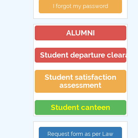
I forgot my password
ALUMNI
Student departure clearan
Student satisfaction
assessment
Student canteen
Request form as per Law