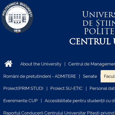
Univer
de Știi
POLIT
CENTRUL U
About the University
Centrul de Management
Români de pretutindeni - ADMITERE
Senate
Facul
Proiect(PRIM STUD)
Proiect SU-ETIC
Personal dat
Evenimente CUP
Accesibilitate pentru studenții cu di
Raportul Conducerii Centrului Universitar Pitești priv