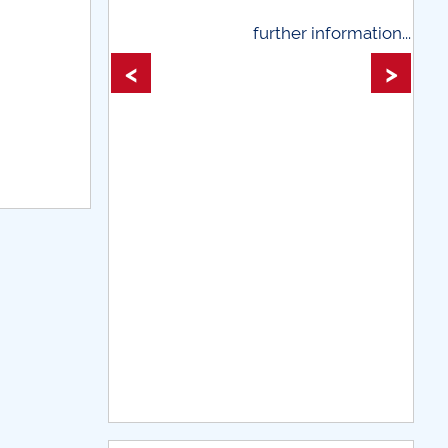
further information...
further information
<
>