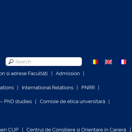
on si adrese Facultăți
Admission
lations
International Relations
PNRR
 PhD studies
Comisie de etica unversitară
neri CUP
Centrul de Consiliere și Orientare în Carieră