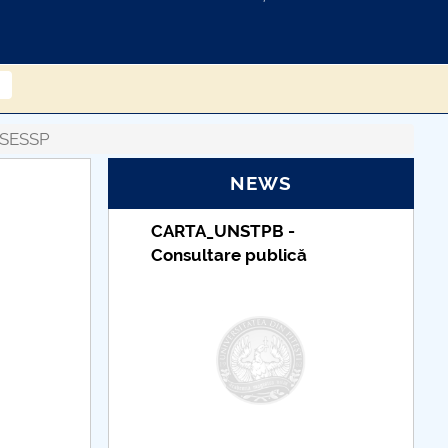
 FSESSP
NEWS
_UNSTPB -
Taxe de școlarizare
tare publică
indexate – Centrul
Universitar Pitești