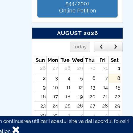
544/2001
Online Petition
AUGUST 2026
today
Sun
Mon
Tue
Wed
Thu
Fri
Sat
26
27
28
29
30
31
1
2
3
4
5
6
7
8
9
10
11
12
13
14
15
16
17
18
19
20
21
22
23
24
25
26
27
28
29
30
31
1
2
3
4
5
continuarea utilizarii acestui site va dati acordul folosiri
ation