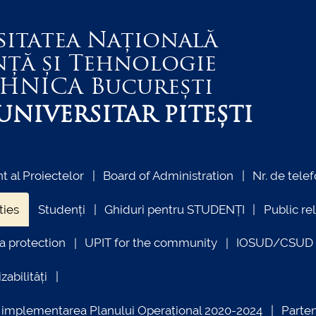
sitatea Națională
nță și Tehnologie
EHNICA
București
NIVERSITAR PITEȘTI
 al Proiectelor
Board of Administration
Nr. de telef
ties
Studenți
Ghiduri pentru STUDENȚI
Public re
a protection
UPIT for the community
IOSUD/CSUD –
zabilități
ind implementarea Planului Operațional 2020-2024
Parte