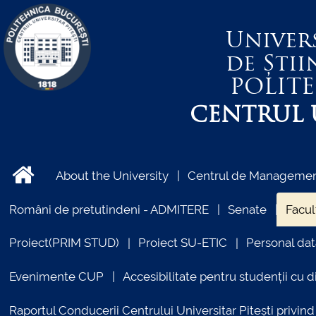
Univer
de Știi
POLIT
CENTRUL U
About the University
Centrul de Management
Români de pretutindeni - ADMITERE
Senate
Facul
Proiect(PRIM STUD)
Proiect SU-ETIC
Personal dat
Evenimente CUP
Accesibilitate pentru studenții cu di
Raportul Conducerii Centrului Universitar Pitești priv