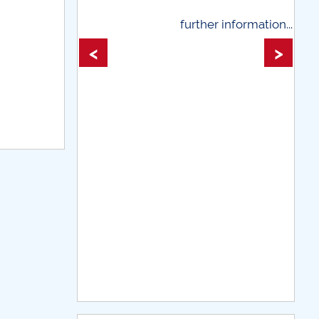
further information...
further infor
<
>