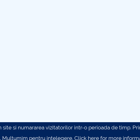
site si numararea vizitatorilor intr-o perioada de timp. Prin 
. Multumim pentru intelegere.
Click here for more inform