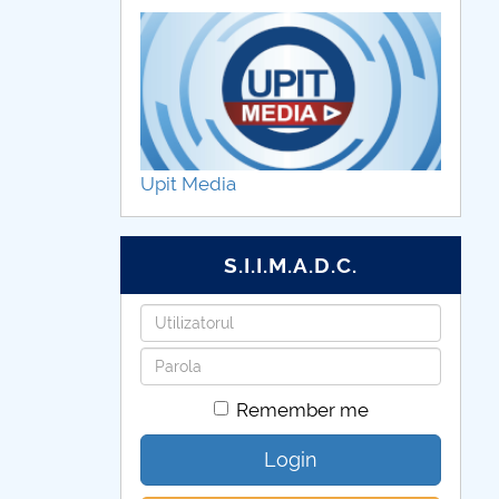
Upit Media
S.I.I.M.A.D.C.
Username
Password
Remember me
Login