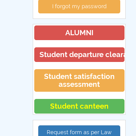
I forgot my password
ALUMNI
Student departure clearan
Student satisfaction
assessment
Student canteen
Request form as per Law