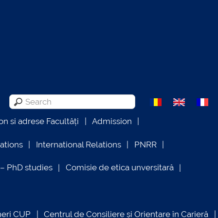
on si adrese Facultăți
Admission
lations
International Relations
PNRR
 PhD studies
Comisie de etica unversitară
neri CUP
Centrul de Consiliere și Orientare în Carieră