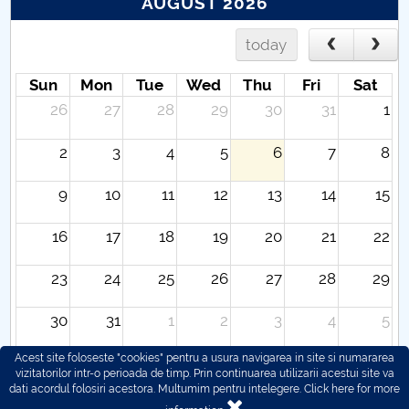
AUGUST 2026
today
Sun
Mon
Tue
Wed
Thu
Fri
Sat
26
27
28
29
30
31
1
2
3
4
5
6
7
8
9
10
11
12
13
14
15
16
17
18
19
20
21
22
23
24
25
26
27
28
29
30
31
1
2
3
4
5
Acest site foloseste "cookies" pentru a usura navigarea in site si numararea
vizitatorilor intr-o perioada de timp. Prin continuarea utilizarii acestui site va
dati acordul folosiri acestora. Multumim pentru intelegere.
Click here for more