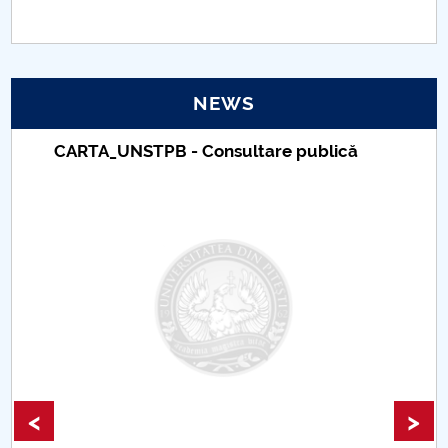
PNRR
Proiect(PRIM STUD)
NEWS
Proiect SU-ETIC
CARTA_UNSTPB - Consultare publică
Personal data protection
UPIT for the community
IOSUD/CSUD – PhD studies
Comisie de etica unversitară
Evenimente CUP
<
>
Accesibilitate pentru studenții cu dizabilități