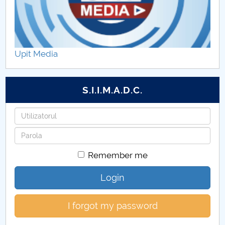
specializare
Taxe pentru modulul postuniversitar I
Upit Media
S.I.I.M.A.D.C.
Username
Password
Remember me
Login
I forgot my password