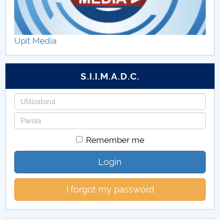
specializare
Taxe pentru modulul postuniversitar I
Upit Media
S.I.I.M.A.D.C.
Username
Password
Remember me
Login
I forgot my password