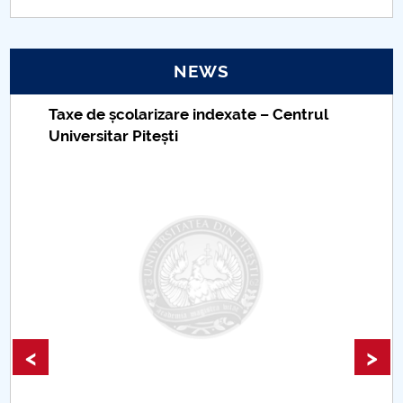
PNRR
NEWS
Proiect(PRIM STUD)
Taxe de școlarizare indexate – Centrul
Proiect SU-ETIC
Universitar Pitești
Personal data protection
UPIT for the community
IOSUD/CSUD – PhD studies
Comisie de etica unversitară
Evenimente CUP
<
>
Accesibilitate pentru studenții cu dizabilități