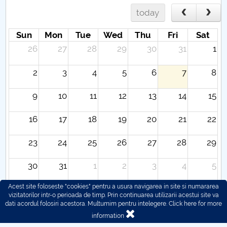
today
Sun
Mon
Tue
Wed
Thu
Fri
Sat
26
27
28
29
30
31
1
2
3
4
5
6
7
8
9
10
11
12
13
14
15
16
17
18
19
20
21
22
23
24
25
26
27
28
29
30
31
1
2
3
4
5
Acest site foloseste "cookies" pentru a usura navigarea in site si numararea
vizitatorilor intr-o perioada de timp. Prin continuarea utilizarii acestui site va
dati acordul folosiri acestora. Multumim pentru intelegere.
Click here for more
information