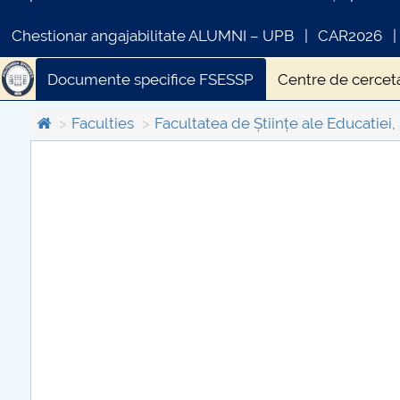
Chestionar angajabilitate ALUMNI – UPB
CAR2026
Documente specifice FSESSP
Centre de cercet
Oferta FSESSP adresată mediului socio-economic
Faculties
Facultatea de Științe ale Educatiei, 
COMUNICAT DE PRESA
PRIMSTUD 26.03.2026