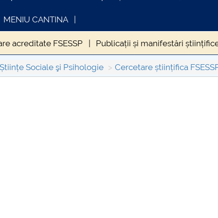
MENIU CANTINA
are acreditate FSESSP
Publicații și manifestări științif
Științe Sociale şi Psihologie
Cercetare științifica FSESS
INFORMATII ACTE STUDII
CARTA_UNSTPB 
Consultare publ