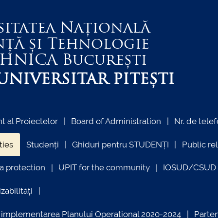
sitatea Națională
nță și Tehnologie
EHNICA
București
NIVERSITAR PITEȘTI
 al Proiectelor
Board of Administration
Nr. de telef
ties
Studenți
Ghiduri pentru STUDENȚI
Public re
a protection
UPIT for the community
IOSUD/CSUD –
zabilități
ind implementarea Planului Operațional 2020-2024
Parte