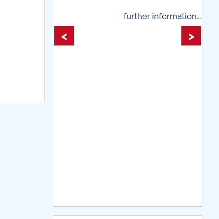
her information...
further information...
<
>