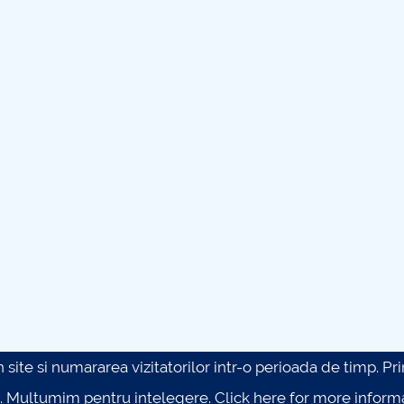
site si numararea vizitatorilor intr-o perioada de timp. Prin 
. Multumim pentru intelegere.
Click here for more inform