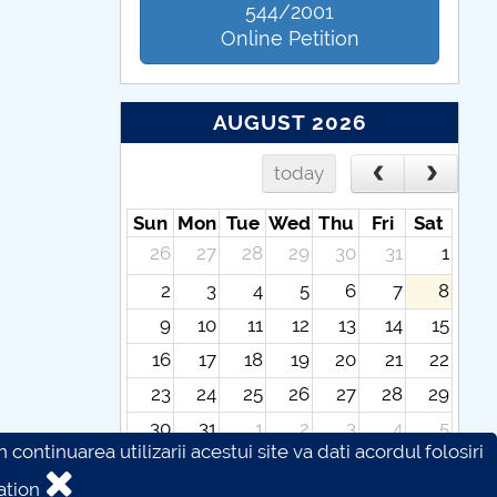
544/2001
Online Petition
AUGUST 2026
today
Sun
Mon
Tue
Wed
Thu
Fri
Sat
26
27
28
29
30
31
1
2
3
4
5
6
7
8
9
10
11
12
13
14
15
16
17
18
19
20
21
22
23
24
25
26
27
28
29
30
31
1
2
3
4
5
continuarea utilizarii acestui site va dati acordul folosiri
ation