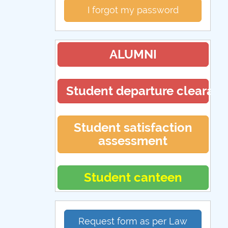
I forgot my password
ALUMNI
Student departure clearan
Student satisfaction
assessment
Student canteen
Request form as per Law