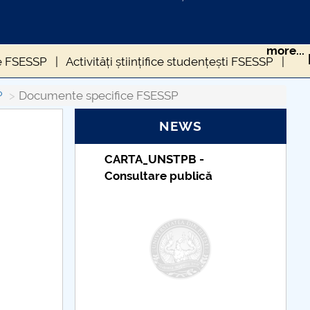
more...
ice FSESSP
Activități științifice studențești FSESSP
P
Documente specifice FSESSP
NEWS
-
Taxe de școlarizare
ică
indexate – Centrul
Universitar Pitești