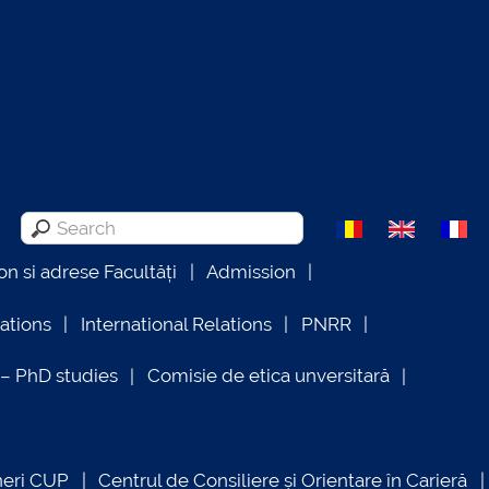
on si adrese Facultăți
Admission
lations
International Relations
PNRR
 PhD studies
Comisie de etica unversitară
neri CUP
Centrul de Consiliere și Orientare în Carieră