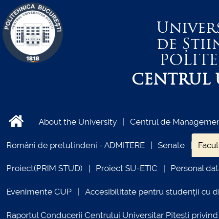
Univer
de Știi
POLIT
CENTRUL U
About the University
Centrul de Management
Români de pretutindeni - ADMITERE
Senate
Facul
Proiect(PRIM STUD)
Proiect SU-ETIC
Personal dat
Evenimente CUP
Accesibilitate pentru studenții cu di
Raportul Conducerii Centrului Universitar Pitești priv