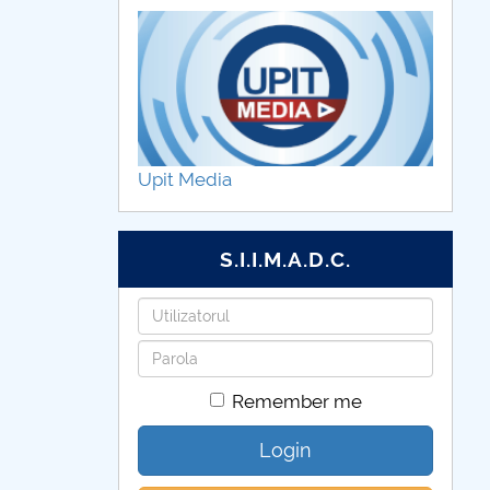
Upit Media
S.I.I.M.A.D.C.
Username
Password
Remember me
Login