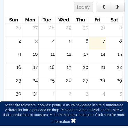
today
Sun
Mon
Tue
Wed
Thu
Fri
Sat
26
27
28
29
30
31
1
2
3
4
5
6
7
8
9
10
11
12
13
14
15
16
17
18
19
20
21
22
23
24
25
26
27
28
29
30
31
1
2
3
4
5
Acest site foloseste "cookies" pentru a usura navigarea in site si numararea
vizitatorilor intr-o perioada de timp. Prin continuarea utilizarii acestui site va
dati acordul folosiri acestora. Multumim pentru intelegere.
Click here for more
information