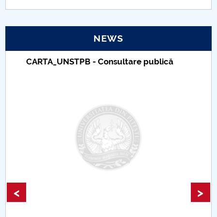
PNRR
NEWS
Proiect(PRIM STUD)
CARTA_UNSTPB - Consultare publică
Proiect SU-ETIC
Personal data protection
UPIT for the community
IOSUD/CSUD – PhD studies
Comisie de etica unversitară
Evenimente CUP
<
>
Accesibilitate pentru studenții cu dizabilități