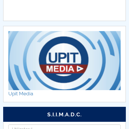
Upit Media
S.I.I.M.A.D.C.
Username