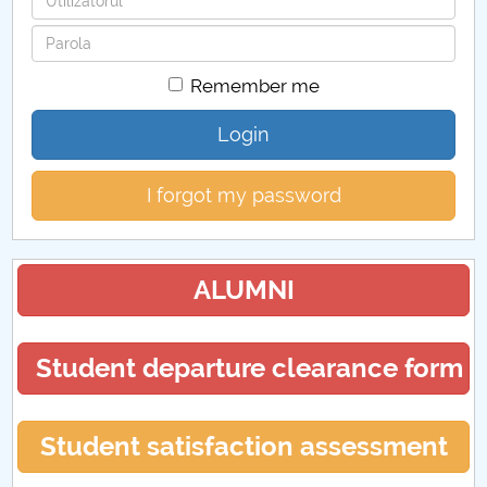
Password
Remember me
Login
I forgot my password
ALUMNI
Student departure clearance form
Student satisfaction assessment