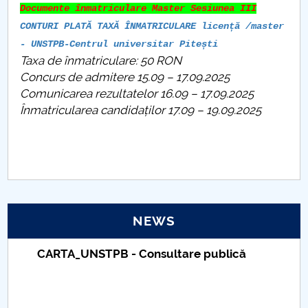
Documente înmatriculare Master Sesiunea III
Raportul Conducerii Centrului Universitar Pitești
CONTURI PLATĂ TAXĂ ÎNMATRICULARE licență /master
privind implementarea Planului Operațional 2020-
- UNSTPB-Centrul universitar Pitești
2024
Taxa de înmatriculare: 50 RON
Concurs de admitere 15.09 – 17.09.2025
Parteneri CUP
Comunicarea rezultatelor 16.09 – 17.09.2025
Înmatricularea candidaților 17.09 – 19.09.2025
Centrul de Consiliere și Orientare în Carieră
Chestionar angajabilitate ALUMNI – UPB
CAR2026
NEWS
MENIU CANTINA
Taxe de școlarizare indexate – Centrul
Concursul de admitere la programele de studii
Universitar Pitești
universitare de masterat - Facultatea de Științe,
Educație fizică și Informatică - SESIUNEA III