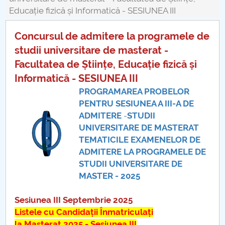
Board of Administration
Educație fizică și Informatică - SESIUNEA III
Nr. de telefon si adrese Facultăți
Concursul de admitere la programele de
Admission
studii universitare de masterat -
Facultatea de Științe, Educație fizică și
Români de pretutindeni - ADMITERE
Informatică - SESIUNEA III
PROGRAMAREA PROBELOR
Senate
PENTRU SESIUNEA A III-A DE
ADMITERE
-
STUDII
Faculties
UNIVERSITARE DE MASTERAT
TEMATICILE EXAMENELOR DE
Studenți
ADMITERE LA PROGRAMELE DE
STUDII UNIVERSITARE DE
Ghiduri pentru STUDENȚI
MASTER - 2025
Public relations
Sesiunea III Septembrie 2025
Listele cu Candidații Înmatriculați
International Relations
la Masterat 2025 - Sesiunea III