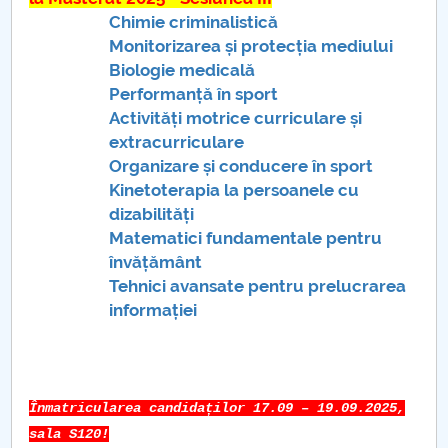
Chimie criminalistică
PNRR
Monitorizarea și protecția mediului
Biologie medicală
Proiect(PRIM STUD)
Performanță în sport
Activități motrice curriculare și
Proiect SU-ETIC
extracurriculare
Organizare și conducere în sport
Personal data protection
Kinetoterapia la persoanele cu
dizabilități
UPIT for the community
Matematici fundamentale pentru
învățământ
IOSUD/CSUD – PhD studies
Tehnici avansate pentru prelucrarea
informației
Comisie de etica unversitară
Evenimente CUP
Înmatricularea candidaților 17.09 – 19.09.2025,
Accesibilitate pentru studenții cu dizabilități
sala S120!