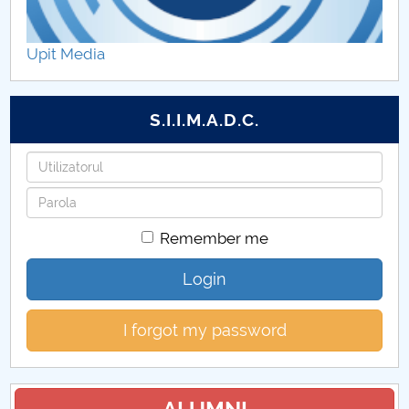
Programe de studiu
Upit Media
ÎNDRUMĂTORI AN
Managementul Calității
S.I.I.M.A.D.C.
Username
Password
Remember me
Login
I forgot my password