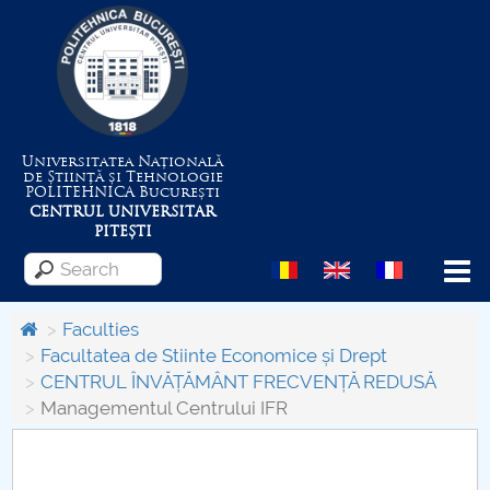
Universitatea Națională
de Știință și Tehnologie
POLITEHNICA
București
CENTRUL UNIVERSITAR
PITEȘTI
Menu
Faculties
Facultatea de Stiinte Economice și Drept
CENTRUL ÎNVĂȚĂMÂNT FRECVENȚĂ REDUSĂ
About the University
Managementul Centrului IFR
Centrul de Management al Proiectelor