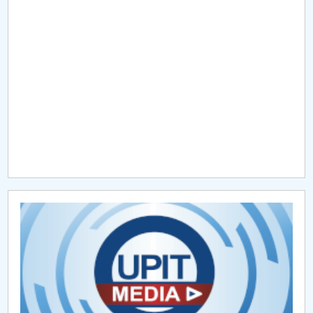
Raportul Conducerii Centrului Universitar Pitești
privind implementarea Planului Operațional 2020-
2024
Parteneri CUP
Centrul de Consiliere și Orientare în Carieră
Chestionar angajabilitate ALUMNI – UPB
CAR2026
MENIU CANTINA
Managementul Centrului IFR
Practică de specialitate