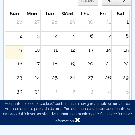
today
Sun
Mon
Tue
Wed
Thu
Fri
Sat
26
27
28
29
30
31
1
2
3
4
5
6
7
8
9
10
11
12
13
14
15
16
17
18
19
20
21
22
23
24
25
26
27
28
29
30
31
1
2
3
4
5
Acest site foloseste "cookies" pentru a usura navigarea in site si numararea
vizitatorilor intr-o perioada de timp. Prin continuarea utilizarii acestui site va
dati acordul folosiri acestora. Multumim pentru intelegere.
Click here for more
information