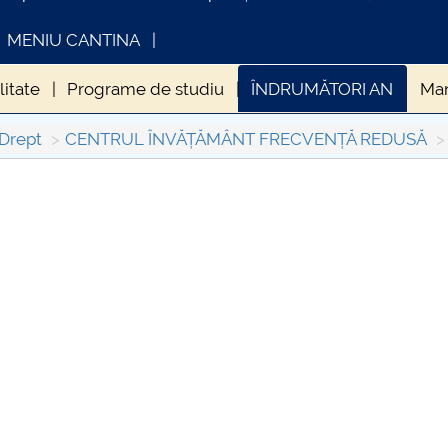
MENIU CANTINA
litate
Programe de studiu
ÎNDRUMĂTORI AN
Man
 Drept
CENTRUL ÎNVĂȚĂMÂNT FRECVENȚĂ REDUSĂ
xe de școlarizare
Biblioteca Digitală 
dexate – Centrul
Centrului Universit
iversitar Pitești
Pitești