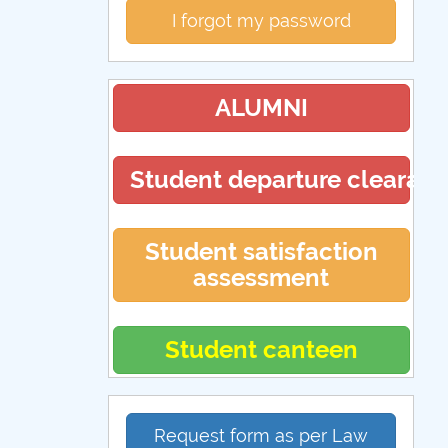
I forgot my password
ALUMNI
Student departure clearan
Student satisfaction
assessment
Student canteen
Request form as per Law