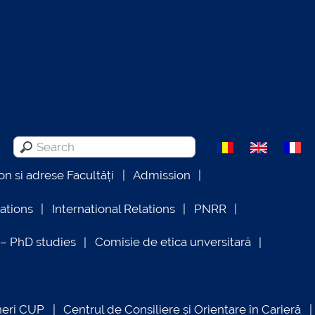
on si adrese Facultăți
Admission
lations
International Relations
PNRR
 PhD studies
Comisie de etica unversitară
neri CUP
Centrul de Consiliere și Orientare în Carieră