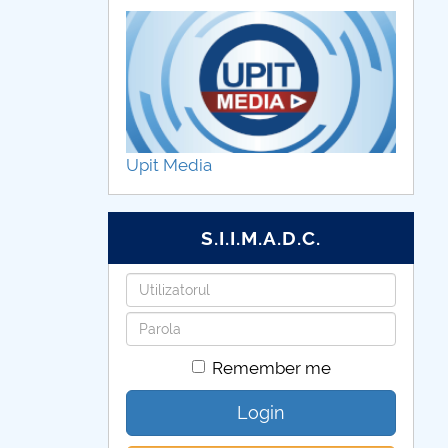
Upit Media
S.I.I.M.A.D.C.
Username
Password
Remember me
Login