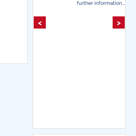
further information...
 information...
<
>