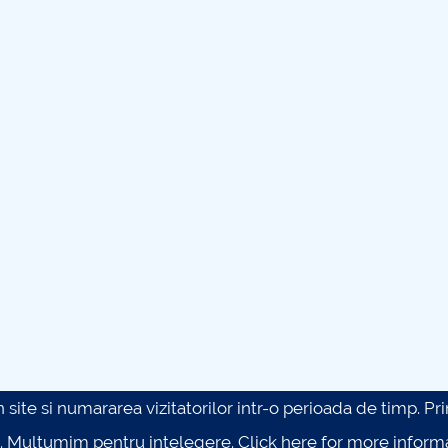
site si numararea vizitatorilor intr-o perioada de timp. Prin 
. Multumim pentru intelegere.
Click here for more inform