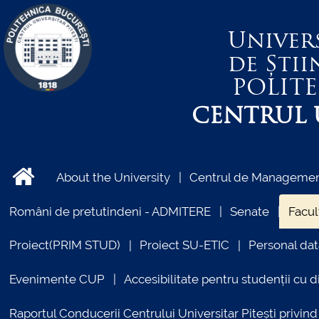
Univer
de Știi
POLIT
CENTRUL U
About the University
Centrul de Management
Români de pretutindeni - ADMITERE
Senate
Facul
Proiect(PRIM STUD)
Proiect SU-ETIC
Personal dat
Evenimente CUP
Accesibilitate pentru studenții cu di
Raportul Conducerii Centrului Universitar Pitești priv