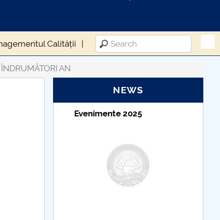
agementul Calității
ÎNDRUMĂTORI AN
NEWS
a
Evenimente 2025
ar