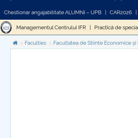
Chestionar angajabilitate ALUMNI – UPB
CAR2026
Managementul Centrului IFR
Practică de specia
Faculties
Facultatea de Stiinte Economice și
II
CARTA_UNSTPB -
Ta
Consultare publică
in
Un