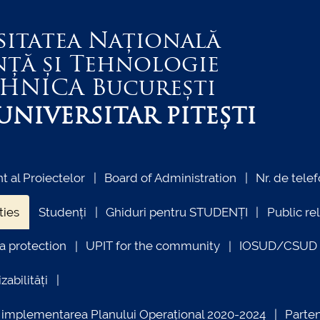
sitatea Națională
nță și Tehnologie
EHNICA
București
NIVERSITAR PITEȘTI
 al Proiectelor
Board of Administration
Nr. de telef
ties
Studenți
Ghiduri pentru STUDENȚI
Public re
a protection
UPIT for the community
IOSUD/CSUD –
zabilități
ind implementarea Planului Operațional 2020-2024
Parte