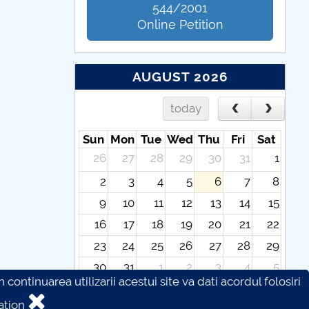
544/2001
Online Petition
AUGUST 2026
today
Sun
Mon
Tue
Wed
Thu
Fri
Sat
26
27
28
29
30
31
1
2
3
4
5
6
7
8
9
10
11
12
13
14
15
16
17
18
19
20
21
22
23
24
25
26
27
28
29
30
31
1
2
3
4
5
continuarea utilizarii acestui site va dati acordul folosiri
ation