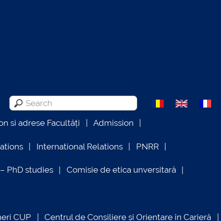
on si adrese Facultăți
Admission
lations
International Relations
PNRR
 PhD studies
Comisie de etica unversitară
neri CUP
Centrul de Consiliere și Orientare în Carieră