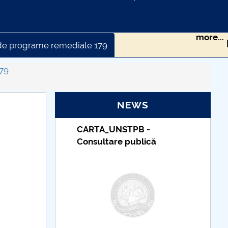
more...
ea de programe remediale 179
ă179
179
onale179
NEWS
STPB -
Taxe de școlarizare
e publică
indexate – Centrul
Universitar Pitești