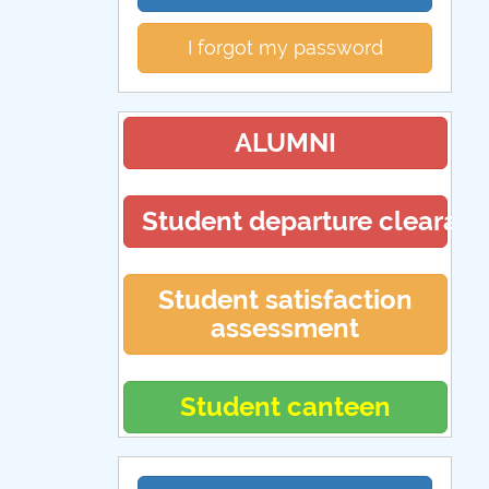
I forgot my password
ALUMNI
Student departure clearan
Student satisfaction
assessment
Student canteen