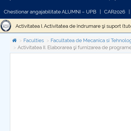
Chestionar angajabilitate ALUMNI – UPB
CAR2026
Activitatea I. Activitatea de îndrumare şi suport (tu
Activitatea III. Elaborarea şi implementarea progr
Faculties
Facultatea de Mecanica si Tehnolo
Activitatea II. Elaborarea şi furnizarea de progra
activitatea-iv-elaborarea-si-implementarea-progr
Activitatea V. Activitatea de consiliere şi orientare 
COMUNICAT DE PRESA
PRIMSTUD 26.03.2026