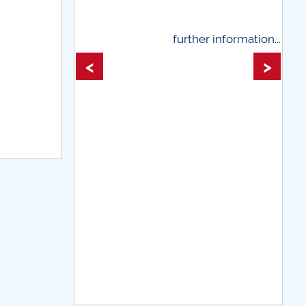
further information...
further informati
<
>