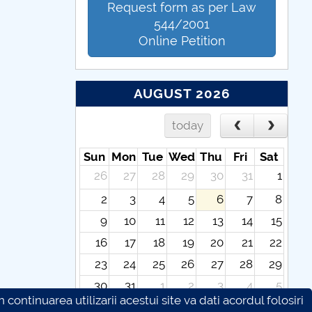
Request form as per Law
544/2001
Online Petition
AUGUST 2026
today
Sun
Mon
Tue
Wed
Thu
Fri
Sat
26
27
28
29
30
31
1
2
3
4
5
6
7
8
9
10
11
12
13
14
15
16
17
18
19
20
21
22
23
24
25
26
27
28
29
30
31
1
2
3
4
5
continuarea utilizarii acestui site va dati acordul folosiri