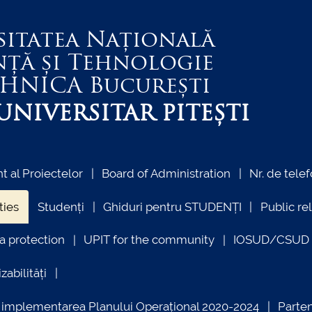
sitatea Națională
nță și Tehnologie
EHNICA
București
NIVERSITAR PITEȘTI
 al Proiectelor
Board of Administration
Nr. de telef
ties
Studenți
Ghiduri pentru STUDENȚI
Public re
a protection
UPIT for the community
IOSUD/CSUD –
zabilități
ind implementarea Planului Operațional 2020-2024
Parte