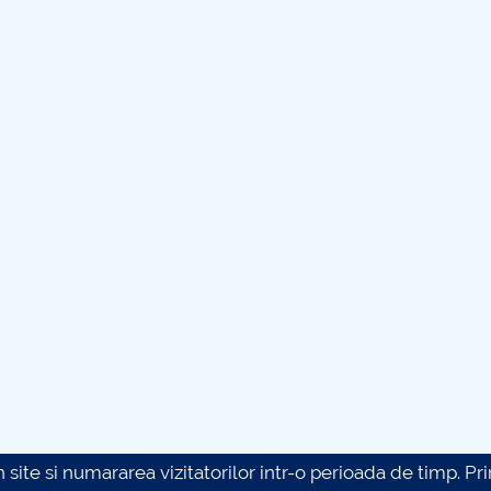
site si numararea vizitatorilor intr-o perioada de timp. Prin 