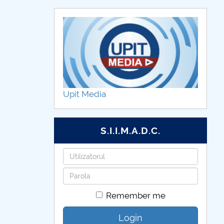
Upit Media
S.I.I.M.A.D.C.
Username
Password
Remember me
Login