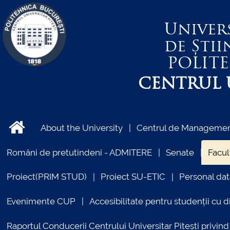
Univer
de Știi
POLIT
CENTRUL U
About the University
Centrul de Management
Români de pretutindeni - ADMITERE
Senate
Facul
Proiect(PRIM STUD)
Proiect SU-ETIC
Personal dat
Evenimente CUP
Accesibilitate pentru studenții cu di
Raportul Conducerii Centrului Universitar Pitești priv