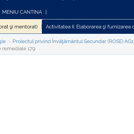
MENIU CANTINA
torat şi mentorat)
Activitatea II. Elaborarea şi furnizar
amului de dezvoltare a competențelor de învățare eficient
gie
Proiectul privind Învăţământul Secundar (ROSE) AG
me remediale 179
amului-de-dezvoltare-personala-si-abilitati-socio-emoti
în carieră179
INFORMATII ACTE STUDII
CARTA_UN
Consultar