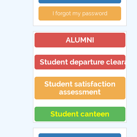
I forgot my password
ALUMNI
Student departure clearan
Student satisfaction
assessment
Student canteen