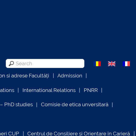
on si adrese Facultăți
Admission
lations
International Relations
PNRR
 PhD studies
Comisie de etica unversitară
neri CUP
Centrul de Consiliere și Orientare în Carieră