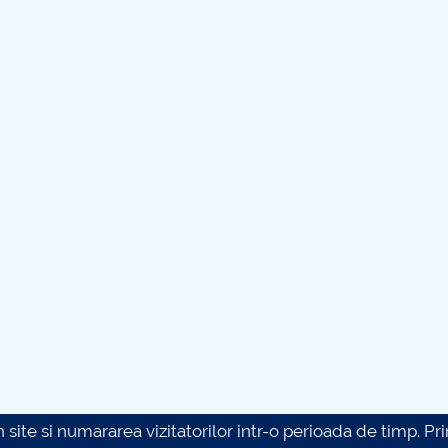
site si numararea vizitatorilor intr-o perioada de timp. Prin 