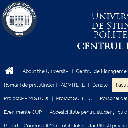
Univer
de Știi
POLIT
CENTRUL U
About the University
Centrul de Management
Români de pretutindeni - ADMITERE
Senate
Facul
Proiect(PRIM STUD)
Proiect SU-ETIC
Personal dat
Evenimente CUP
Accesibilitate pentru studenții cu di
Raportul Conducerii Centrului Universitar Pitești priv