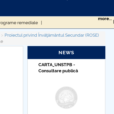
more...
e programe remediale
icientă
Proiectul privind Învăţământul Secundar (ROSE)
le
e
NEWS
TUDII
CARTA_UNSTPB -
Consultare publică