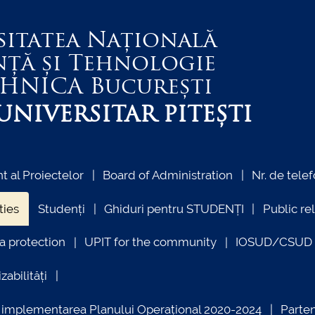
sitatea Națională
nță și Tehnologie
EHNICA
București
NIVERSITAR PITEȘTI
 al Proiectelor
Board of Administration
Nr. de telef
ties
Studenți
Ghiduri pentru STUDENȚI
Public re
a protection
UPIT for the community
IOSUD/CSUD –
zabilități
ind implementarea Planului Operațional 2020-2024
Parte