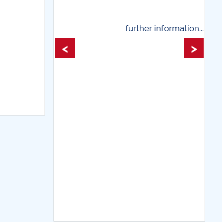
 information...
further information...
<
>