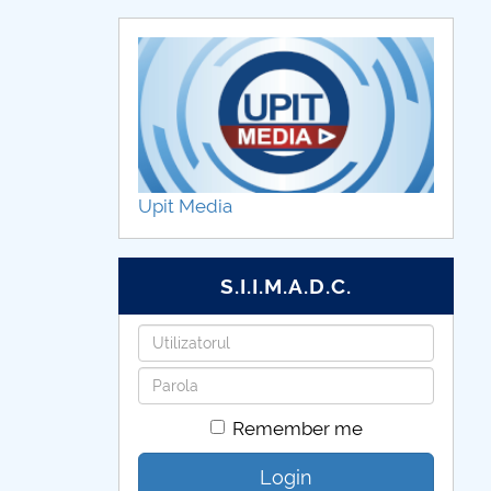
Upit Media
S.I.I.M.A.D.C.
Username
Password
Remember me
Login