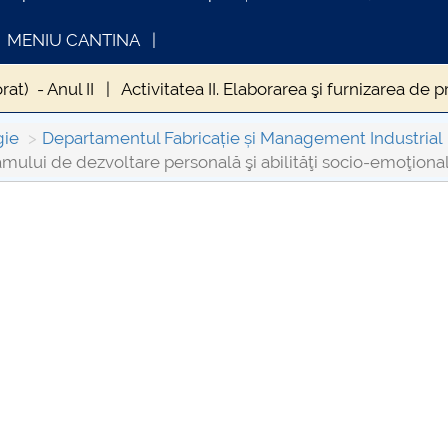
MENIU CANTINA
at) - Anul II
Activitatea II. Elaborarea şi furnizarea d
amului de dezvoltare a competențelor cheie de învățare ef
gie
Departamentul Fabricație și Management Industrial
amului de dezvoltare personală şi abilităţi socio-emoţiona
mului de dezvoltare personală şi abilităţi socio-emoţional
n carieră
Activitatea VI Dotarea
OMUNICAT DE PRESA
INFORMATII ACTE S
IMSTUD 26.03.2026