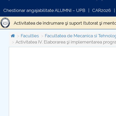
Chestionar angajabilitate ALUMNI – UPB
CAR2026
Activitatea de îndrumare şi suport (tutorat şi mentor
Activitatea III. Elaborarea şi implementarea progr
Faculties
Facultatea de Mecanica si Tehnolo
Activitatea IV. Elaborarea şi implementarea progr
Activitatea IV. Elaborarea şi implementarea progra
Activitatea V. Activitatea de consiliere şi orientare î
C
PR