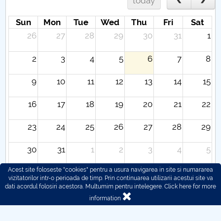
today
Sun
Mon
Tue
Wed
Thu
Fri
Sat
26
27
28
29
30
31
1
2
3
4
5
6
7
8
9
10
11
12
13
14
15
16
17
18
19
20
21
22
23
24
25
26
27
28
29
30
31
1
2
3
4
5
Acest site foloseste "cookies" pentru a usura navigarea in site si numararea
vizitatorilor intr-o perioada de timp. Prin continuarea utilizarii acestui site va
dati acordul folosiri acestora. Multumim pentru intelegere.
Click here for more
information