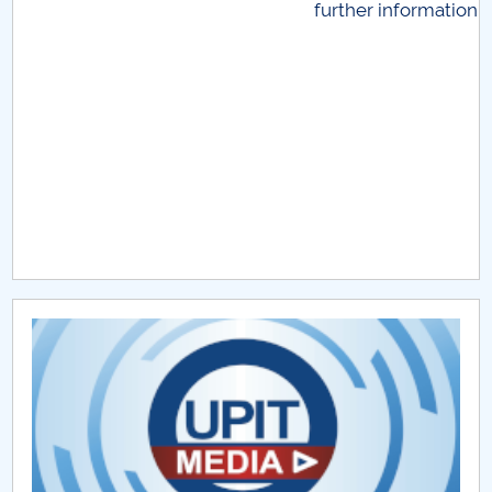
further information...
Raportul Conducerii Centrului Universitar Pitești
privind implementarea Planului Operațional 2020-
2024
Parteneri CUP
Centrul de Consiliere și Orientare în Carieră
Chestionar angajabilitate ALUMNI – UPB
CAR2026
MENIU CANTINA
Trabant
Dacia 1300