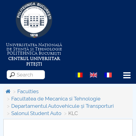
Universitatea Națională
de Știință și Tehnologie
POLITEHNICA
București
CENTRUL UNIVERSITAR
PITEȘTI
Menu
Faculties
Facultatea de Mecanica si Tehnologie
Departamentul Autovehicule și Transporturi
About the University
Salonul Student Auto
KLC
Centrul de Management al Proiectelor