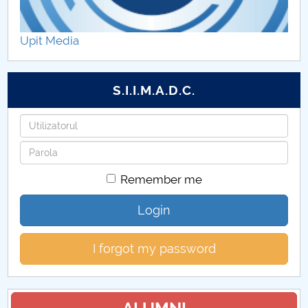
Daxia Duster - birou mobil
Upit Media
Renault Alpine A110S
Citroen C3 Rally 2
S.I.I.M.A.D.C.
Dacia Duster Pick-up
Username
Password
Ford EcoSport
Remember me
Monopost
Login
Buggy
I forgot my password
KLC
Dacia Sandero