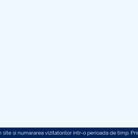
site si numararea vizitatorilor intr-o perioada de timp. Prin 