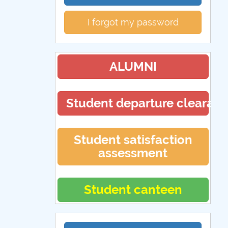
I forgot my password
ALUMNI
Student departure clearan
Student satisfaction
assessment
Student canteen