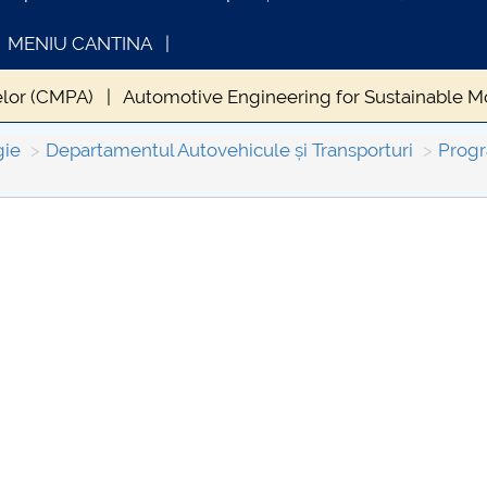
MENIU CANTINA
elor (CMPA)
Automotive Engineering for Sustainable Mo
gie
Departamentul Autovehicule și Transporturi
Progr
INFORMATII ACTE STUDII
CARTA
Consul