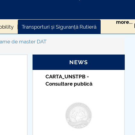
more...
bility
Transporturi și Siguranță Rutieră
ame de master DAT
NEWS
_UNSTPB -
Taxe de școlarizare
tare publică
indexate – Centrul
Universitar Pitești