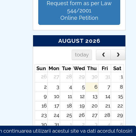
Request form as per Law
544/2001
Online Petition
AUGUST 2026
today
Sun
Mon
Tue
Wed
Thu
Fri
Sat
26
27
28
29
30
31
1
2
3
4
5
6
7
8
9
10
11
12
13
14
15
16
17
18
19
20
21
22
23
24
25
26
27
28
29
30
31
1
2
3
4
5
continuarea utilizarii acestui site va dati acordul folosiri