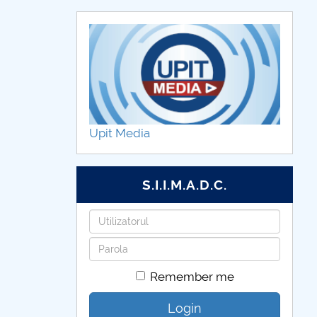
Upit Media
S.I.I.M.A.D.C.
Username
Password
Remember me
Login