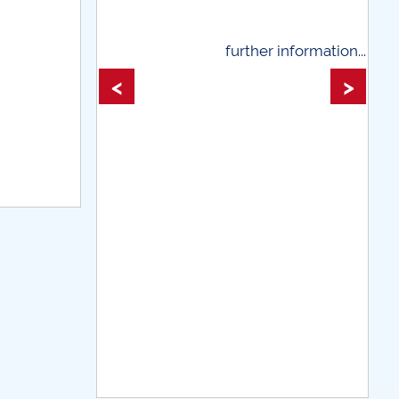
further information...
further infor
<
>