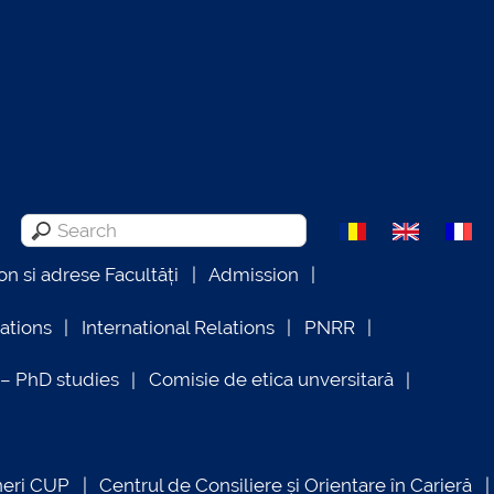
on si adrese Facultăți
Admission
lations
International Relations
PNRR
 PhD studies
Comisie de etica unversitară
neri CUP
Centrul de Consiliere și Orientare în Carieră