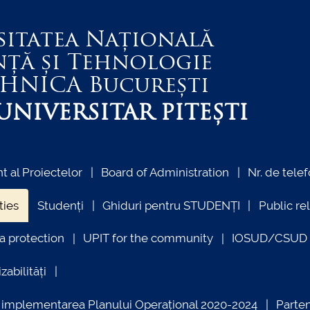
sitatea Națională
nță și Tehnologie
EHNICA
București
NIVERSITAR PITEȘTI
 al Proiectelor
Board of Administration
Nr. de telef
ties
Studenți
Ghiduri pentru STUDENȚI
Public re
a protection
UPIT for the community
IOSUD/CSUD –
zabilități
ind implementarea Planului Operațional 2020-2024
Parte