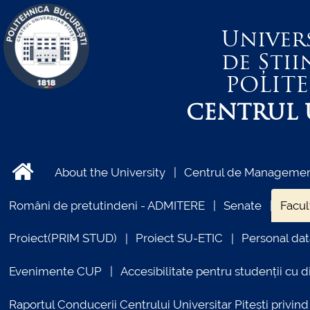
Univer
de Știi
POLIT
CENTRUL U
About the University
Centrul de Management
Români de pretutindeni - ADMITERE
Senate
Facul
Proiect(PRIM STUD)
Proiect SU-ETIC
Personal dat
Evenimente CUP
Accesibilitate pentru studenții cu di
Raportul Conducerii Centrului Universitar Pitești priv