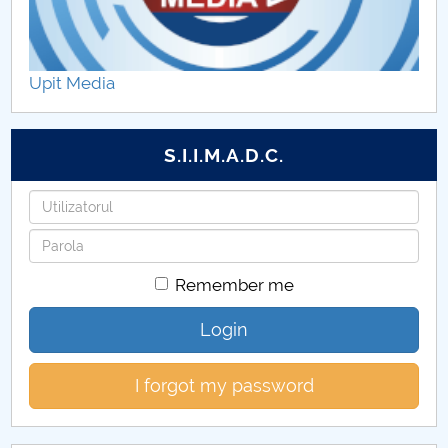
Decontari FECC (CUP)
Tabere studențești FECC (CUP)
Upit Media
S.I.I.M.A.D.C.
Username
Password
Remember me
Login
I forgot my password