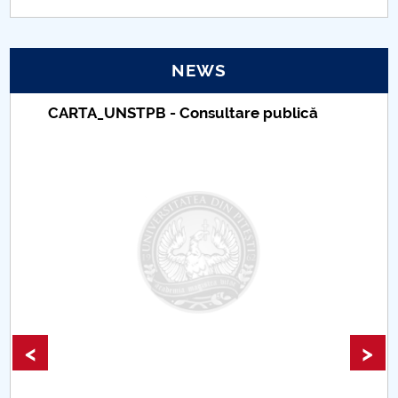
PNRR
NEWS
Proiect(PRIM STUD)
CARTA_UNSTPB - Consultare publică
Proiect SU-ETIC
Personal data protection
UPIT for the community
IOSUD/CSUD – PhD studies
Comisie de etica unversitară
Evenimente CUP
<
>
Accesibilitate pentru studenții cu dizabilități