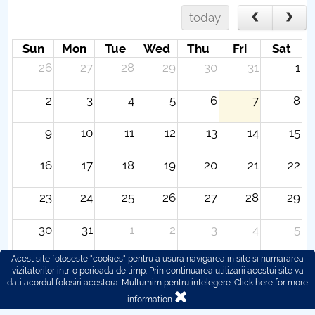
today
Sun
Mon
Tue
Wed
Thu
Fri
Sat
26
27
28
29
30
31
1
2
3
4
5
6
7
8
9
10
11
12
13
14
15
16
17
18
19
20
21
22
23
24
25
26
27
28
29
30
31
1
2
3
4
5
Acest site foloseste "cookies" pentru a usura navigarea in site si numararea
vizitatorilor intr-o perioada de timp. Prin continuarea utilizarii acestui site va
dati acordul folosiri acestora. Multumim pentru intelegere.
Click here for more
information