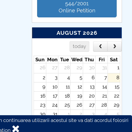
544/2001
Online Petition
AUGUST 2026
today
Sun
Mon
Tue
Wed
Thu
Fri
Sat
26
27
28
29
30
31
1
2
3
4
5
6
7
8
9
10
11
12
13
14
15
16
17
18
19
20
21
22
23
24
25
26
27
28
29
30
31
1
2
3
4
5
continuarea utilizarii acestui site va dati acordul folosiri
ation