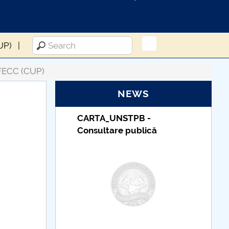
UP)
i FECC (CUP)
NEWS
PB -
Taxe de școlarizare
ublică
indexate – Centrul
Universitar Pitești