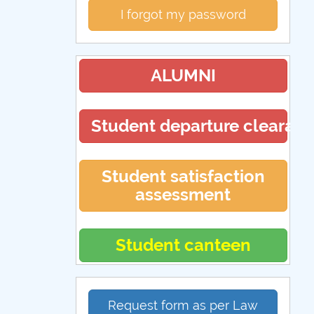
I forgot my password
ALUMNI
Student departure clearan
Student satisfaction
assessment
Student canteen
Request form as per Law