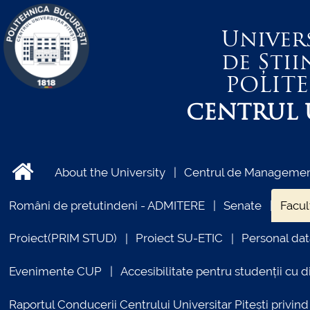
Univer
de Știi
POLIT
CENTRUL U
About the University
Centrul de Management
Români de pretutindeni - ADMITERE
Senate
Facul
Proiect(PRIM STUD)
Proiect SU-ETIC
Personal dat
Evenimente CUP
Accesibilitate pentru studenții cu di
Raportul Conducerii Centrului Universitar Pitești priv