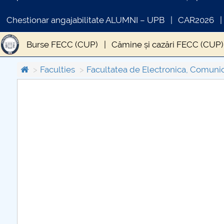
Chestionar angajabilitate ALUMNI – UPB
CAR2026
Burse FECC (CUP)
Cămine și cazări FECC (CUP)
Faculties
Facultatea de Electronica, Comunica
COMUNICAT DE PRESA
PRIMSTUD 26.03.2026