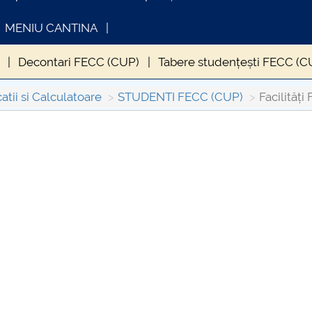
MENIU CANTINA
Decontari FECC (CUP)
Tabere studențești FECC (C
tii si Calculatoare
STUDENTI FECC (CUP)
Facilităț
INFORMATII ACTE STUDII
CARTA_UNST
Consultare p