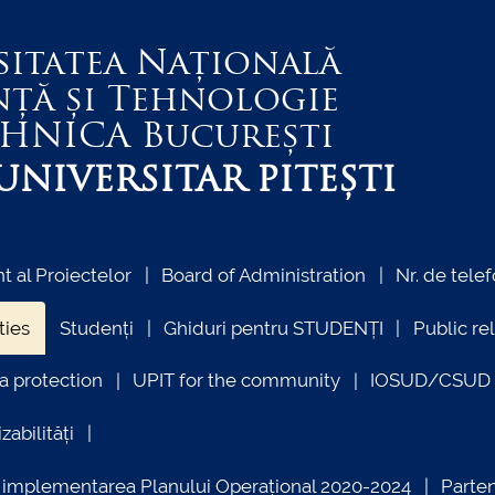
sitatea Națională
nță și Tehnologie
EHNICA
București
NIVERSITAR PITEȘTI
 al Proiectelor
Board of Administration
Nr. de telef
ties
Studenți
Ghiduri pentru STUDENȚI
Public re
a protection
UPIT for the community
IOSUD/CSUD –
zabilități
ind implementarea Planului Operațional 2020-2024
Parte