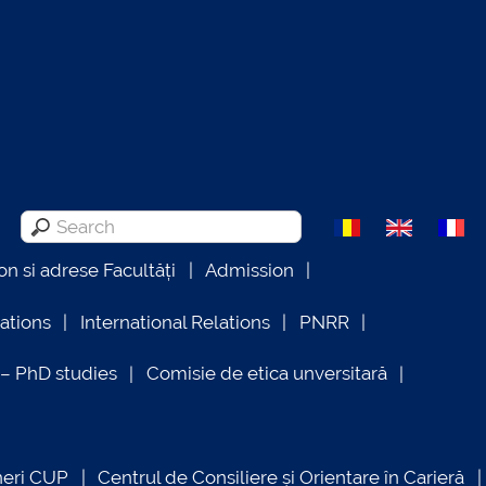
on si adrese Facultăți
Admission
lations
International Relations
PNRR
 PhD studies
Comisie de etica unversitară
neri CUP
Centrul de Consiliere și Orientare în Carieră