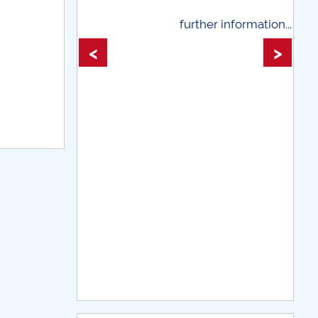
further information...
further information
<
>