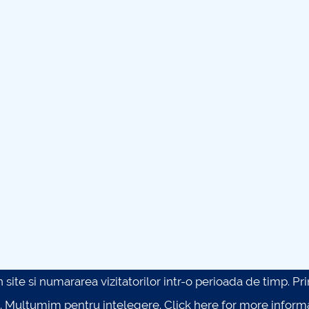
site si numararea vizitatorilor intr-o perioada de timp. Prin 
. Multumim pentru intelegere.
Click here for more inform