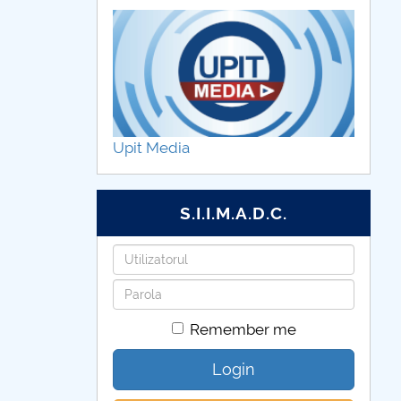
Upit Media
S.I.I.M.A.D.C.
Username
Password
Remember me
Login