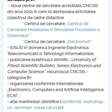
Board of Administration
- doua centre de cercetare acreditate CNCSIS
din anul 2001 in care isi desfasoara activitatea
Nr. de telefon si adrese Facultăți
colectivul de cadre didactice
* Centrul de cercetare
„Centrul de
Admission
Cercetare Modelarea si Simularea Proceselor si
Sistemelor”;
Români de pretutindeni - ADMITERE
* Centrul de cercetare
„Electromet”
;
- IOSUD in domeniul Inginerie Electronica,
Senate
Telecomunicatii si Tehnologii Informationale;
- publicarea buletinului stiintific „
University of
Faculties
Pitesti Scientific Bulletin, Series: Electronics and
Computer Science”
, recunoscut CNCSIS –
Studenți
categoria B+;
- organizarea conferintei internationale
Ghiduri pentru STUDENȚI
„Electronics, Computers and Artificial Intelligence
ECAI”, ;
Public relations
- alte manifestari stiintifice (
conferinte, workshop-
uri, seminarii, mese rotunde
);
International Relations