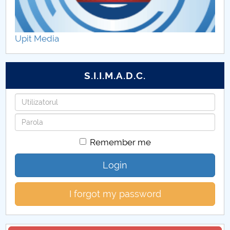
Contracte cercetare
Reviste
Upit Media
Conferinte Organizate de FECC
S.I.I.M.A.D.C.
Username
Password
Remember me
Login
I forgot my password