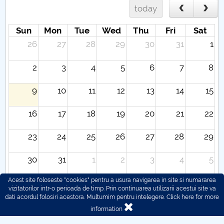
today
Sun
Mon
Tue
Wed
Thu
Fri
Sat
26
27
28
29
30
31
1
2
3
4
5
6
7
8
9
10
11
12
13
14
15
16
17
18
19
20
21
22
23
24
25
26
27
28
29
30
31
1
2
3
4
5
Acest site foloseste "cookies" pentru a usura navigarea in site si numararea
vizitatorilor intr-o perioada de timp. Prin continuarea utilizarii acestui site va
dati acordul folosiri acestora. Multumim pentru intelegere.
Click here for more
information