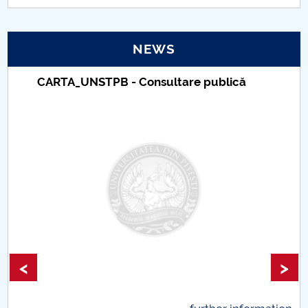
PNRR
NEWS
Proiect(PRIM STUD)
CARTA_UNSTPB - Consultare publică
Proiect SU-ETIC
Personal data protection
UPIT for the community
IOSUD/CSUD – PhD studies
Comisie de etica unversitară
Evenimente CUP
<
>
Accesibilitate pentru studenții cu dizabilități