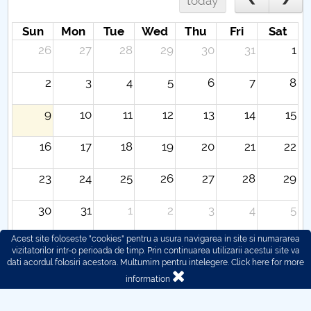
today
Sun
Mon
Tue
Wed
Thu
Fri
Sat
26
27
28
29
30
31
1
2
3
4
5
6
7
8
9
10
11
12
13
14
15
16
17
18
19
20
21
22
23
24
25
26
27
28
29
30
31
1
2
3
4
5
Acest site foloseste "cookies" pentru a usura navigarea in site si numararea
vizitatorilor intr-o perioada de timp. Prin continuarea utilizarii acestui site va
dati acordul folosiri acestora. Multumim pentru intelegere.
Click here for more
information