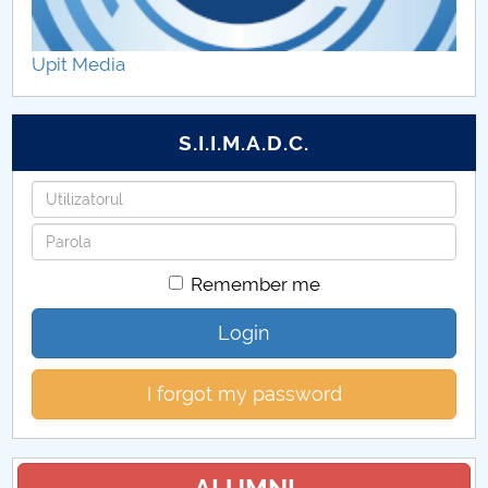
Daxia Duster - birou mobil
Upit Media
Renault Alpine A110S
Citroen C3 Rally 2
S.I.I.M.A.D.C.
Dacia Duster Pick-up
Username
Password
Ford EcoSport
Remember me
Monopost
Login
Buggy
I forgot my password
KLC
Dacia Sandero