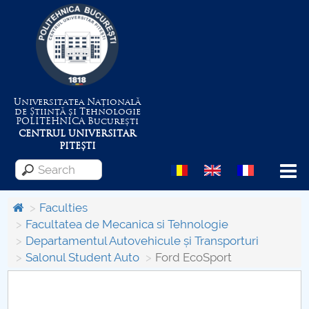
Universitatea Națională
de Știință și Tehnologie
POLITEHNICA
București
CENTRUL UNIVERSITAR
PITEȘTI
Menu
Faculties
Facultatea de Mecanica si Tehnologie
Departamentul Autovehicule și Transporturi
About the University
Salonul Student Auto
Ford EcoSport
Centrul de Management al Proiectelor