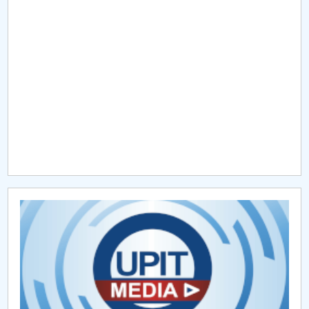
Raportul Conducerii Centrului Universitar Pitești
privind implementarea Planului Operațional 2020-
2024
Parteneri CUP
Centrul de Consiliere și Orientare în Carieră
Chestionar angajabilitate ALUMNI – UPB
CAR2026
MENIU CANTINA
Trabant
Dacia 1300