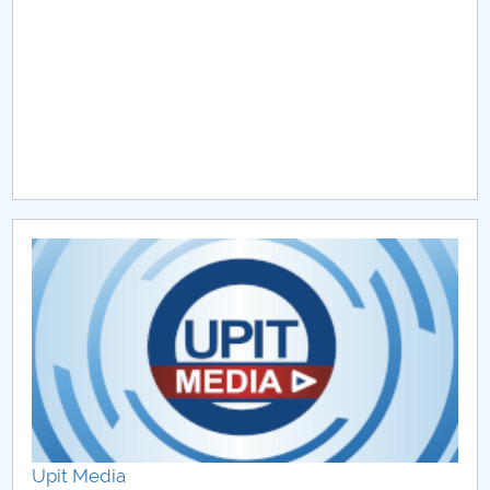
Raportul Conducerii Centrului Universitar Pitești
privind implementarea Planului Operațional 2020-
2024
Parteneri CUP
Centrul de Consiliere și Orientare în Carieră
Chestionar angajabilitate ALUMNI – UPB
CAR2026
MENIU CANTINA
Extrase Ședințe Senat 2023
Upit Media