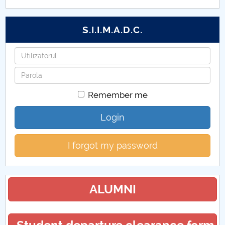
S.I.I.M.A.D.C.
Username
Password
Remember me
Login
I forgot my password
ALUMNI