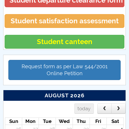
Student departure clearance form
Student satisfaction assessment
Student canteen
Request form as per Law 544/2001
Online Petition
AUGUST 2026
today
Sun
Mon
Tue
Wed
Thu
Fri
Sat