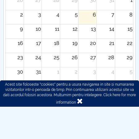
26
27
28
29
30
31
1
2
3
4
5
6
7
8
9
10
11
12
13
14
15
16
17
18
19
20
21
22
23
24
25
26
27
28
29
30
31
1
2
3
4
5
Acest site foloseste "cookies" pentru a usura navigarea in site si numararea
vizitatorilor intr-o perioada de timp. Prin continuarea utilizarii acestui site va
dati acordul folosiri acestora. Multumim pentru intelegere.
Click here for more
information
© 2016 - 2026 POLITEHNICA București - Centrul