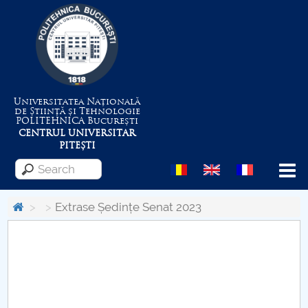
Universitatea Națională
de Știință și Tehnologie
POLITEHNICA
București
CENTRUL UNIVERSITAR
PITEȘTI
Menu
Extrase Ședințe Senat 2023
About the University
Centrul de Management al Proiectelor