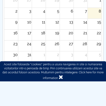
26
27
28
29
30
31
1
2
3
4
5
6
7
8
9
10
11
12
13
14
15
16
17
18
19
20
21
22
23
24
25
26
27
28
29
30
31
1
2
3
4
5
Acest site foloseste "cookies" pentru a usura navigarea in site si numararea
vizitatorilor intr-o perioada de timp. Prin continuarea utilizarii acestui site va
dati acordul folosiri acestora. Multumim pentru intelegere.
Click here for more
information
© 2016 - 2026 POLITEHNICA București - Centrul