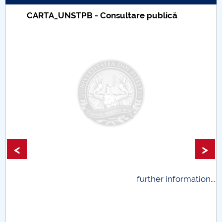
CARTA_UNSTPB - Consultare publică
PNRR
Proiect(PRIM STUD)
Proiect SU-ETIC
Personal data protection
UPIT for the community
IOSUD/CSUD – PhD studies
<
>
Comisie de etica unversitară
.
further information...
Evenimente CUP
Accesibilitate pentru studenții cu dizabilități