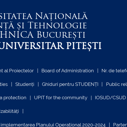
sitatea Națională
nță și Tehnologie
EHNICA
București
NIVERSITAR PITEȘTI
 al Proiectelor
Board of Administration
Nr. de telef
ties
Studenți
Ghiduri pentru STUDENȚI
Public re
a protection
UPIT for the community
IOSUD/CSUD –
zabilități
ind implementarea Planului Operațional 2020-2024
Parte