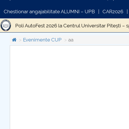
Chestionar angajabilitate ALUMNI – UPB
CAR2026
Poli AutoFest 2026 la Centrul Universitar Pitești – 
aa
EDUFEST 2026: Educația viitorului, construită
Evenimente CUP
aa
POLINNOVENTURE: INOVAȚIE, CREATIVITATE ȘI 
COMUNICAT DE PRESA
Campionatul Național de Baschet Masculin 5x5
PRIMSTUD 26.03.2026
Festivitățile de absolvire ale promoției 2025 „Ac
Simfonia lalelelor 2025
POLIFEST 2025
Desch