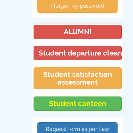
I forgot my password
ALUMNI
Student departure clearan
Student satisfaction
assessment
Student canteen
Request form as per Law