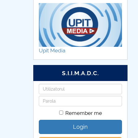
Upit Media
S.I.I.M.A.D.C.
Username
Password
Remember me
Login