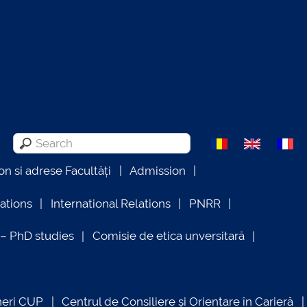
on si adrese Facultăți
Admission
lations
International Relations
PNRR
 PhD studies
Comisie de etica unversitară
neri CUP
Centrul de Consiliere și Orientare în Carieră