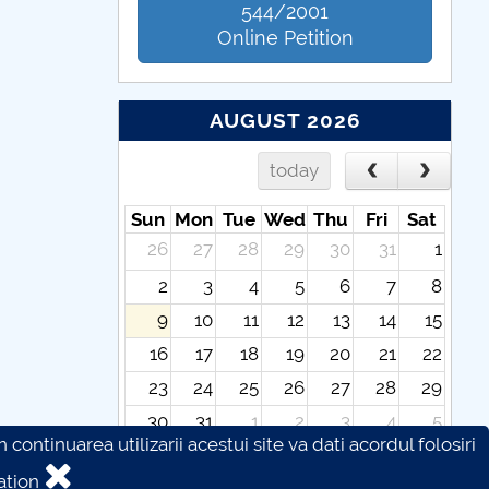
544/2001
Online Petition
AUGUST 2026
today
Sun
Mon
Tue
Wed
Thu
Fri
Sat
26
27
28
29
30
31
1
2
3
4
5
6
7
8
9
10
11
12
13
14
15
16
17
18
19
20
21
22
23
24
25
26
27
28
29
30
31
1
2
3
4
5
continuarea utilizarii acestui site va dati acordul folosiri
ation