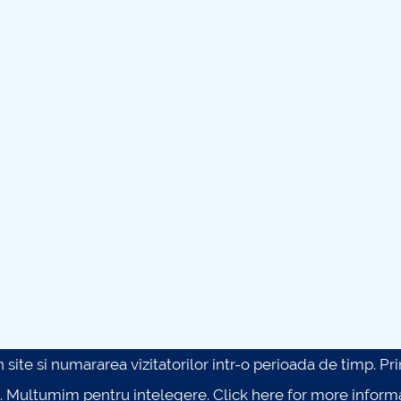
site si numararea vizitatorilor intr-o perioada de timp. Prin 
. Multumim pentru intelegere.
Click here for more inform