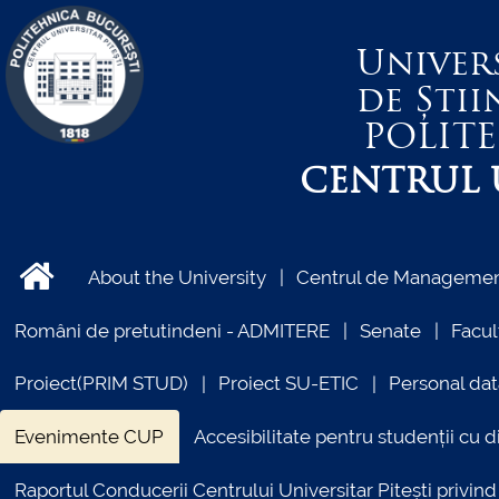
Univer
de Știi
POLIT
CENTRUL U
About the University
Centrul de Management
Români de pretutindeni - ADMITERE
Senate
Facul
Proiect(PRIM STUD)
Proiect SU-ETIC
Personal dat
Evenimente CUP
Accesibilitate pentru studenții cu di
Raportul Conducerii Centrului Universitar Pitești priv