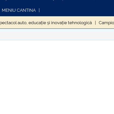
MENIU CANTINA
spectacol auto, educație și inovație tehnologică
Campion
 prin inovație, tehnologie și colaborare
sss
POLIFest
ANTREPRENORIAT LA CENTRUL UNIVERSITAR PITEȘTI
INFORMATII ACTE STUDII
CARTA_UNSTP
Consultare pub
ademician DORIN PAVEL” la Centrul Universitar Pitești- PO
iderea Anului Universitar 2024–2025