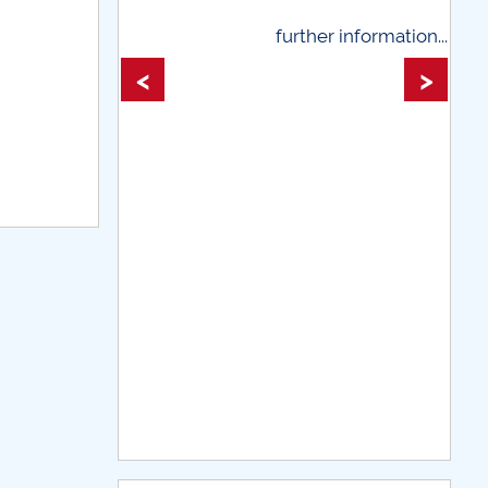
rther information...
further information...
<
>