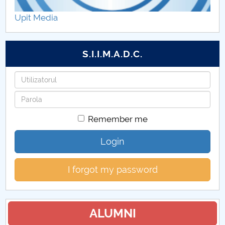
CARE+CONNECT
Upit Media
ANSELMUS
S.I.I.M.A.D.C.
VR-INTENSE
Username
THRIVING SCHOOLS
Password
POCU_131005
Remember me
Proiecte de cercetare ştiinţifică
Login
Proiecte internaţionale
I forgot my password
Proiecte din fonduri structurale
Alte categorii de proiecte
ALUMNI