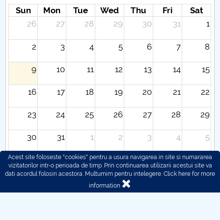
Sun
Mon
Tue
Wed
Thu
Fri
Sat
26
27
28
29
30
31
1
2
3
4
5
6
7
8
9
10
11
12
13
14
15
16
17
18
19
20
21
22
23
24
25
26
27
28
29
30
31
1
2
3
4
5
Acest site foloseste "cookies" pentru a usura navigarea in site si numararea
vizitatorilor intr-o perioada de timp. Prin continuarea utilizarii acestui site va
dati acordul folosiri acestora. Multumim pentru intelegere.
Click here for more
information