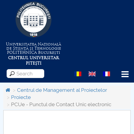
Universitatea Națională
de Știință și Tehnologie
POLITEHNICA
București
CENTRUL UNIVERSITAR
PITEȘTI
Menu
Centrul de Management al Proiectelor
Proiecte
PCUe - Punctul de Contact Unic electronic
About the University
Centrul de Management al Proiectelor