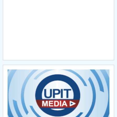
Raportul Conducerii Centrului Universitar Pitești
privind implementarea Planului Operațional 2020-
2024
Parteneri CUP
Centrul de Consiliere și Orientare în Carieră
Chestionar angajabilitate ALUMNI – UPB
CAR2026
MENIU CANTINA
AI
EDUDATA