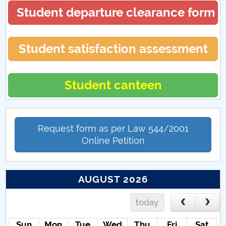
PCUe - Punctul de Contact Unic electronic
Student departure clearance form
Student satisfaction assessment
Student canteen
Request form as per Law 544/2001
Online Petition
AUGUST 2026
today
Sun
Mon
Tue
Wed
Thu
Fri
Sat