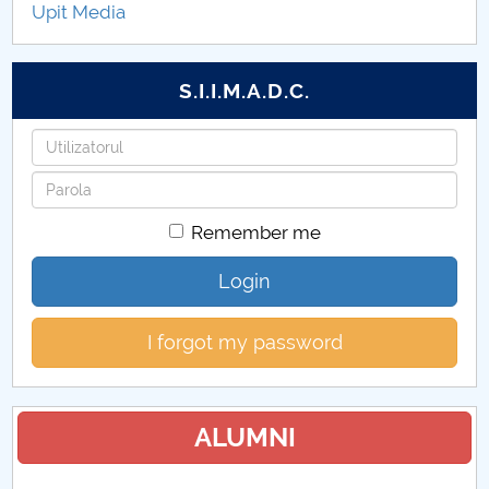
Upit Media
CARE+CONNECT
ANSELMUS
S.I.I.M.A.D.C.
VR-INTENSE
Username
Password
THRIVING SCHOOLS
Remember me
POCU_131005
Login
Proiecte de cercetare ştiinţifică
I forgot my password
Proiecte internaţionale
Proiecte din fonduri structurale
ALUMNI
Alte categorii de proiecte