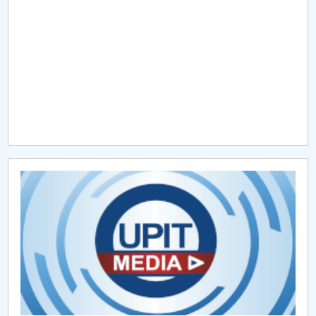
Raportul Conducerii Centrului Universitar Pitești
privind implementarea Planului Operațional 2020-
2024
Parteneri CUP
Centrul de Consiliere și Orientare în Carieră
Chestionar angajabilitate ALUMNI – UPB
CAR2026
MENIU CANTINA
AI
EDUDATA