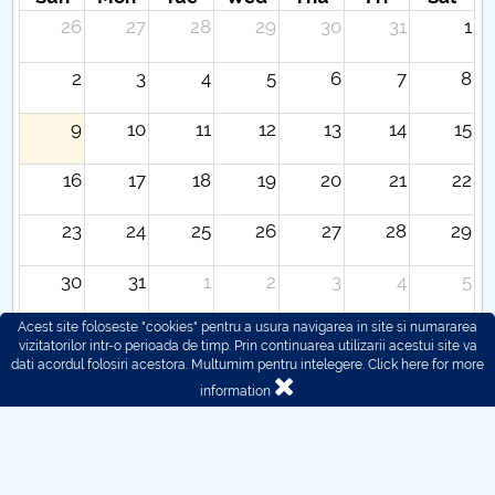
26
27
28
29
30
31
1
2
3
4
5
6
7
8
9
10
11
12
13
14
15
16
17
18
19
20
21
22
23
24
25
26
27
28
29
30
31
1
2
3
4
5
Acest site foloseste "cookies" pentru a usura navigarea in site si numararea
vizitatorilor intr-o perioada de timp. Prin continuarea utilizarii acestui site va
dati acordul folosiri acestora. Multumim pentru intelegere.
Click here for more
information