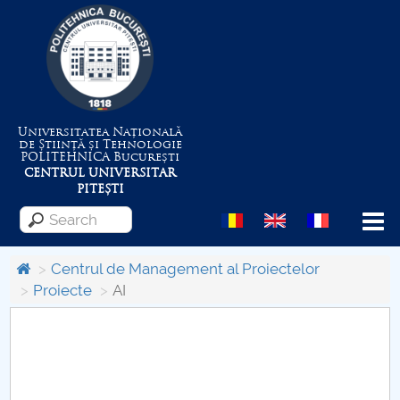
Universitatea Națională
de Știință și Tehnologie
POLITEHNICA
București
CENTRUL UNIVERSITAR
PITEȘTI
Menu
Centrul de Management al Proiectelor
Proiecte
AI
About the University
Centrul de Management al Proiectelor