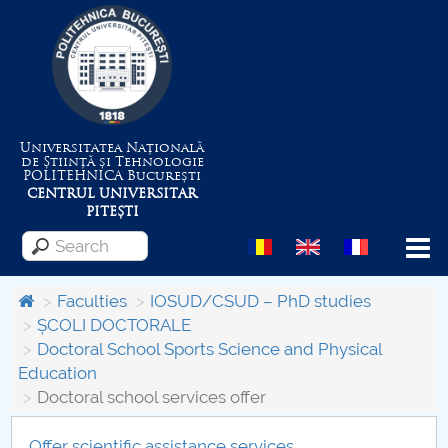
Universitatea Națională
de Știință și Tehnologie
POLITEHNICA
București
CENTRUL UNIVERSITAR
PITEȘTI
Menu
Faculties
IOSUD/CSUD – PhD studies
ȘCOLI DOCTORALE
Doctoral School Sports Science and Physical
About the University
Education
Doctoral school services offer
Centrul de Management al Proiectelor
Offer scientific assistance services