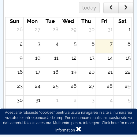
today
Sun
Mon
Tue
Wed
Thu
Fri
Sat
26
27
28
29
30
31
1
2
3
4
5
6
7
8
9
10
11
12
13
14
15
16
17
18
19
20
21
22
23
24
25
26
27
28
29
30
31
1
2
3
4
5
Acest site foloseste "cookies" pentru a usura navigarea in site si numararea
vizitatorilor intr-o perioada de timp. Prin continuarea utilizarii acestui site va
dati acordul folosiri acestora. Multumim pentru intelegere.
Click here for more
information