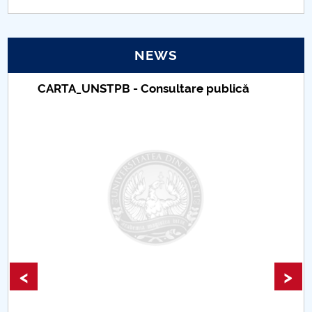
PNRR
NEWS
Proiect(PRIM STUD)
CARTA_UNSTPB - Consultare publică
Proiect SU-ETIC
Personal data protection
UPIT for the community
IOSUD/CSUD – PhD studies
Comisie de etica unversitară
Evenimente CUP
<
>
Accesibilitate pentru studenții cu dizabilități