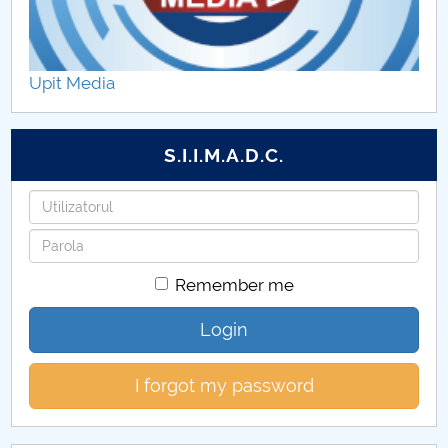
Regulations
Secretariat
Upit Media
SECRETARIAT
S.I.I.M.A.D.C.
Doctoral School Schedule
Username
Doctoral School Council
Password
PhD supervisors - Doctoral School SSPE
Remember me
EDUCATIONAL PLANS
Login
Teze de doctorat
I forgot my password
Abilitare