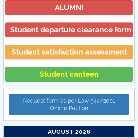
Discipline sheets
ALUMNI
Commission
Student departure clearance form
Research
Collaborations
Student satisfaction assessment
LIBRARY
Student canteen
Doctoral school services offer
Events Doctoral School
Request form as per Law 544/2001
Online Petition
AUGUST 2026