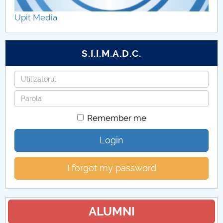
Alumni
Upit Media
Program consultații
S.I.I.M.A.D.C.
Planificarea examenelor
Username
Sesiune de
Password
Burse
Remember me
Mobilități ERASMUS
Login
Tabere
I forgot my password
Tuition fees
Regulamente
ALUMNI