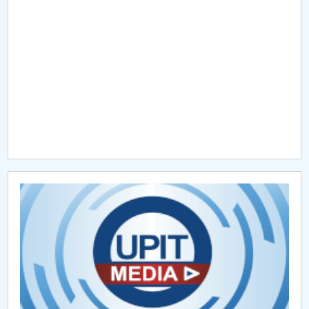
Raportul Conducerii Centrului Universitar Pitești
privind implementarea Planului Operațional 2020-
2024
Parteneri CUP
Centrul de Consiliere și Orientare în Carieră
Chestionar angajabilitate ALUMNI – UPB
CAR2026
MENIU CANTINA
Finalizare studii
AVIZIER STUDENȚI