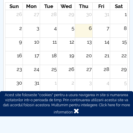
Sun
Mon
Tue
Wed
Thu
Fri
Sat
26
27
28
29
30
31
1
2
3
4
5
6
7
8
9
10
11
12
13
14
15
16
17
18
19
20
21
22
23
24
25
26
27
28
29
30
31
1
2
3
4
5
Acest site foloseste "cookies" pentru a usura navigarea in site si numararea
vizitatorilor intr-o perioada de timp. Prin continuarea utilizarii acestui site va
dati acordul folosiri acestora. Multumim pentru intelegere.
Click here for more
information