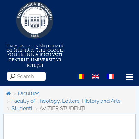
Universitatea Națională
de Știință și Tehnologie
POLITEHNICA
București
CENTRUL UNIVERSITAR
PITEȘTI
Menu
Faculties
Faculty of Theology, Letters, History and Arts
Studenți
AVIZIER STUDENȚI
About the University
Centrul de Management al Proiectelor