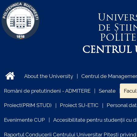
Univer
de Știi
POLIT
CENTRUL U
About the University
Centrul de Management
Români de pretutindeni - ADMITERE
Senate
Facul
Proiect(PRIM STUD)
Proiect SU-ETIC
Personal dat
Evenimente CUP
Accesibilitate pentru studenții cu di
Raportul Conducerii Centrului Universitar Pitești priv