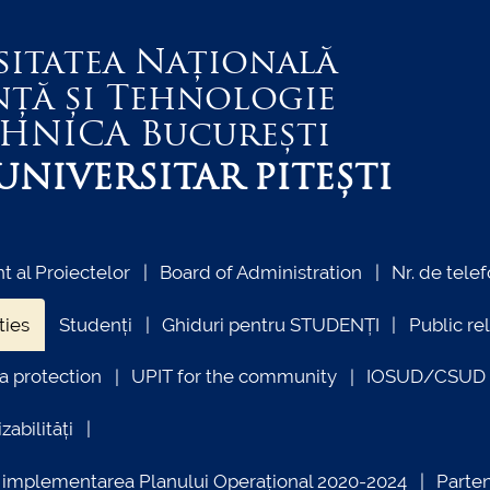
sitatea Națională
nță și Tehnologie
EHNICA
București
NIVERSITAR PITEȘTI
 al Proiectelor
Board of Administration
Nr. de telef
ties
Studenți
Ghiduri pentru STUDENȚI
Public re
a protection
UPIT for the community
IOSUD/CSUD –
zabilități
ind implementarea Planului Operațional 2020-2024
Parte