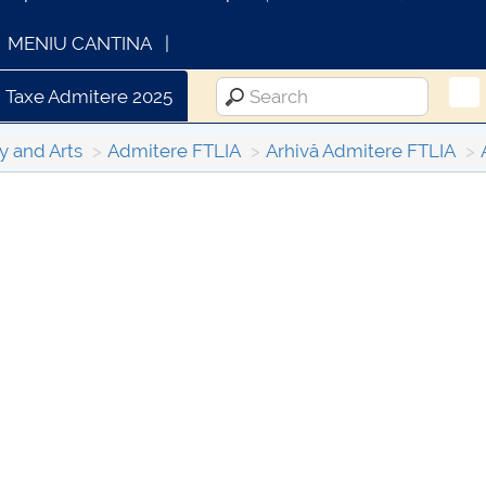
MENIU CANTINA
Taxe Admitere 2025
y and Arts
Admitere FTLIA
Arhivă Admitere FTLIA
OMUNICAT DE PRESA
INFORMATII ACTE S
IMSTUD 26.03.2026