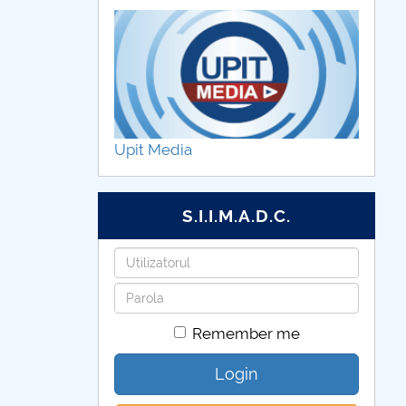
Upit Media
S.I.I.M.A.D.C.
Username
Password
Remember me
Login