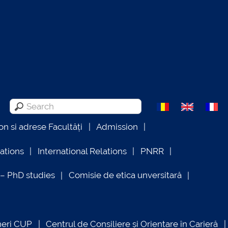
on si adrese Facultăți
Admission
lations
International Relations
PNRR
 PhD studies
Comisie de etica unversitară
neri CUP
Centrul de Consiliere și Orientare în Carieră