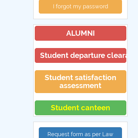
I forgot my password
ALUMNI
Student departure clearan
Student satisfaction
assessment
Student canteen
Request form as per Law