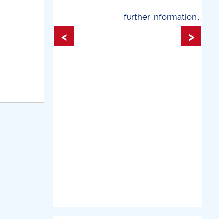
 information...
further information...
<
>