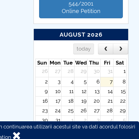
544/2001
Online Petition
AUGUST 2026
today
Sun
Mon
Tue
Wed
Thu
Fri
Sat
26
27
28
29
30
31
1
2
3
4
5
6
7
8
9
10
11
12
13
14
15
16
17
18
19
20
21
22
23
24
25
26
27
28
29
30
31
1
2
3
4
5
continuarea utilizarii acestui site va dati acordul folosiri
ation