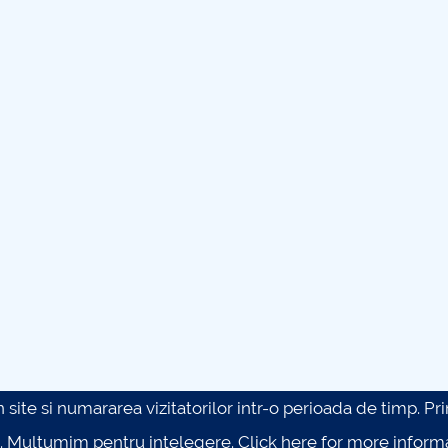
site si numararea vizitatorilor intr-o perioada de timp. Prin 
. Multumim pentru intelegere.
Click here for more inform