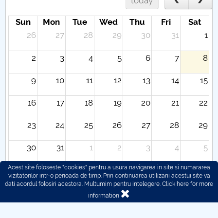
today
Sun
Mon
Tue
Wed
Thu
Fri
Sat
26
27
28
29
30
31
1
2
3
4
5
6
7
8
9
10
11
12
13
14
15
16
17
18
19
20
21
22
23
24
25
26
27
28
29
30
31
1
2
3
4
5
Acest site foloseste "cookies" pentru a usura navigarea in site si numararea
vizitatorilor intr-o perioada de timp. Prin continuarea utilizarii acestui site va
dati acordul folosiri acestora. Multumim pentru intelegere.
Click here for more
information