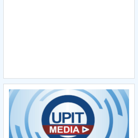
Raportul Conducerii Centrului Universitar Pitești
privind implementarea Planului Operațional 2020-
2024
Parteneri CUP
Centrul de Consiliere și Orientare în Carieră
Chestionar angajabilitate ALUMNI – UPB
CAR2026
MENIU CANTINA
Admitere licență 2025
Admitere master 2025