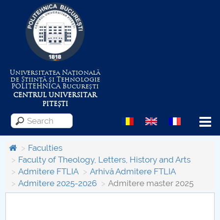
Universitatea Națională
de Știință și Tehnologie
POLITEHNICA
București
CENTRUL UNIVERSITAR
PITEȘTI
Menu
Faculties
Faculty of Theology, Letters, History and Arts
Admitere FTLIA
Arhivă Admitere FTLIA
About the University
Admitere 2025-2026
Admitere master 2025
Centrul de Management al Proiectelor