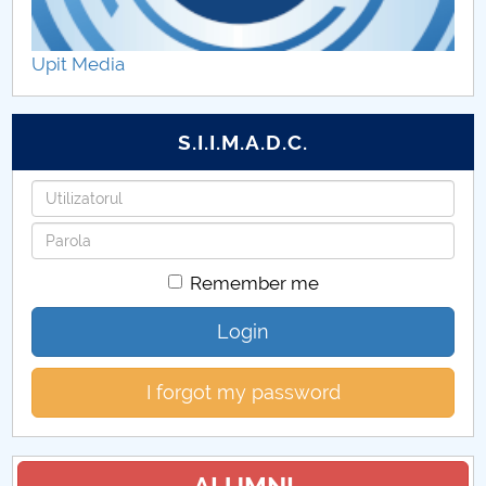
Taxe Admitere 2025
Upit Media
S.I.I.M.A.D.C.
Username
Password
Remember me
Login
I forgot my password