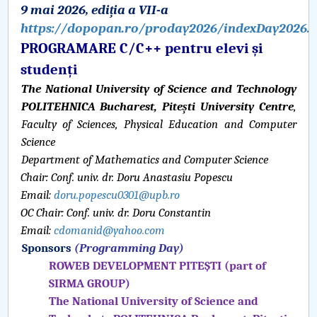
9 mai 2026, ediția
a VII-a
https://dopopan.ro/proday2026/indexDay2026.
PNRR
PROGRAMARE C/C++ pentru elevi și
Proiect(PRIM STUD)
studenți
The National University of Science and Technology
Proiect SU-ETIC
POLITEHNICA Bucharest, Pitești University Centre
,
Faculty of Sciences, Physical Education and Computer
Personal data protection
Science
Department of Mathematics and Computer Science
UPIT for the community
Chair:
Conf. univ. dr. Doru Anastasiu Popescu
Email:
doru.popescu0301@upb.ro
IOSUD/CSUD – PhD studies
OC Chair:
Conf. univ. dr. Doru Constantin
Email:
cdomanid@yahoo.com
Comisie de etica unversitară
Sponsors
(Programming Day)
ROWEB DEVELOPMENT PITEȘTI (part of
Evenimente CUP
SIRMA GROUP)
The National University of Science and
Accesibilitate pentru studenții cu dizabilități