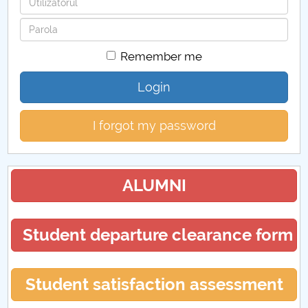
Password
Remember me
Login
I forgot my password
ALUMNI
Student departure clearance form
Student satisfaction assessment