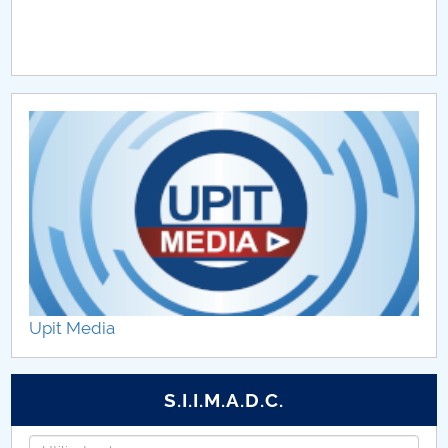
Upit Media
S.I.I.M.A.D.C.
Username