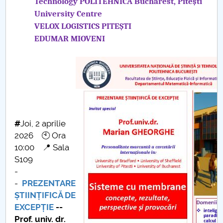
Technology POLITEHNICA Bucharest, Pitești
University Centre
Raportul Conducerii Centrului Universitar Pitești
VELOX LOGISTICS PITEȘTI
privind implementarea Planului Operațional 2020-
EDUMAR MIOVENI
2024
Parteneri CUP
Centrul de Consiliere și Orientare în Carieră
Chestionar angajabilitate ALUMNI – UPB
#
Joi, 2 aprilie
2026 🕙 Ora
CAR2026
10:00 📍 Sala
S109
MENIU CANTINA
-
-
PREZENTARE
Admitere Matematică-Informatică
ȘTIINȚIFICĂ DE
EXCEPȚIE
--
PLANURI DE INVĂȚĂMÂNT
Prof. univ. dr.