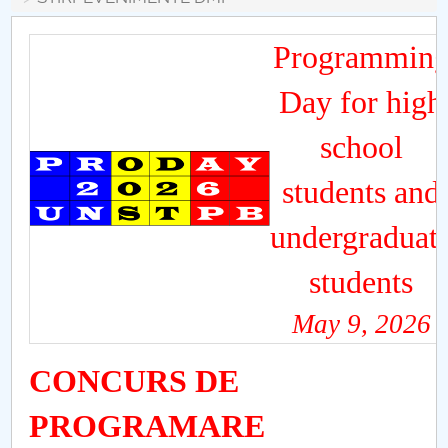
Board of Administration
Nr. de telefon si adrese Facultăți
Programmin
Day for high
Admission
school
Români de pretutindeni - ADMITERE
students and
Senate
undergraduat
Faculties
students
Studenți
May 9, 2026
Ghiduri pentru STUDENȚI
CONCURS DE
Public relations
PROGRAMARE
International Relations