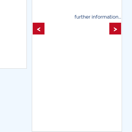
further information...
further informati
<
>