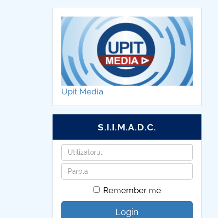
Upit Media
S.I.I.M.A.D.C.
Username
Password
Remember me
Login