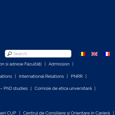
on si adrese Facultăți
Admission
lations
International Relations
PNRR
 PhD studies
Comisie de etica unversitară
neri CUP
Centrul de Consiliere și Orientare în Carieră