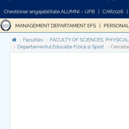
Chestionar angajabilitate ALUMNI – UPB
CAR2026
MANAGEMENT DEPARTAMENT EFS
PERSONAL
Programe de studii de licenţă EFS
Programe de
Faculties
FACULTY OF SCIENCES, PHYSICA
Departamentul Educație Fizică și Sport
Cercetar
COMUNICAT DE PRESA
PRIMSTUD 26.03.2026