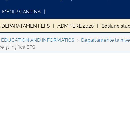
MENIU CANTINA
 DEPARATAMENT EFS
ADMITERE 2020
Sesiune stu
 studii de master EFS
Cercetare ştiinţifică EFS
Aleg
L EDUCATION AND INFORMATICS
Departamente la nivelu
e ştiinţifică EFS
INFORMATII ACTE STUDII
CARTA_UN
Consultar