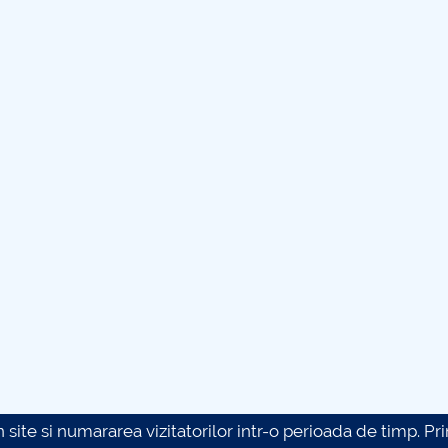
site si numararea vizitatorilor intr-o perioada de timp. Prin 