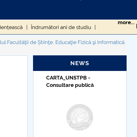
more...
dențească
Îndrumători ani de studiu
eri Departament EFS
l Facultăţii de Știinţe, Educaţie Fizică şi Informatică
NEWS
STPB -
Taxe de școlarizare
e publică
indexate – Centrul
Universitar Pitești