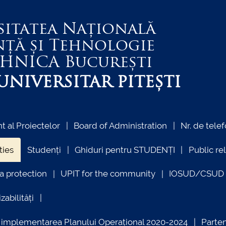
sitatea Națională
nță și Tehnologie
EHNICA
București
NIVERSITAR PITEȘTI
 al Proiectelor
Board of Administration
Nr. de telef
ties
Studenți
Ghiduri pentru STUDENȚI
Public re
a protection
UPIT for the community
IOSUD/CSUD –
zabilități
ind implementarea Planului Operațional 2020-2024
Parte