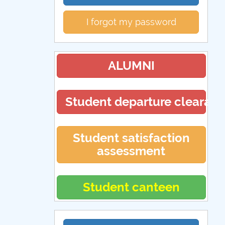
I forgot my password
ALUMNI
Student departure clearan
Student satisfaction
assessment
Student canteen