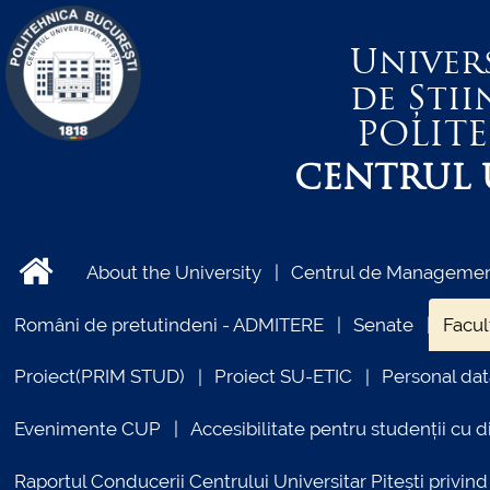
Univer
de Știi
POLIT
CENTRUL U
About the University
Centrul de Management
Români de pretutindeni - ADMITERE
Senate
Facul
Proiect(PRIM STUD)
Proiect SU-ETIC
Personal dat
Evenimente CUP
Accesibilitate pentru studenții cu di
Raportul Conducerii Centrului Universitar Pitești priv